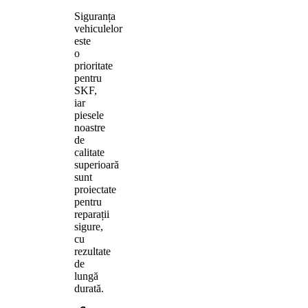
Siguranța
vehiculelor
este
o
prioritate
pentru
SKF,
iar
piesele
noastre
de
calitate
superioară
sunt
proiectate
pentru
reparații
sigure,
cu
rezultate
de
lungă
durată.