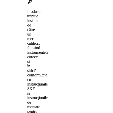
Produsul
trebuie
instalat
de
către
un
mecanic
calificat,
folosind
instrumentele
corecte
și
în
strictă
conformitate
cu
instrucțiunile
SKF
și
instrucțiunile
de
montare
pentru