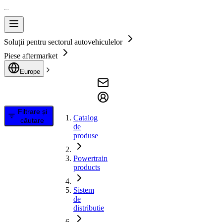
Soluții pentru sectorul autovehiculelor
Piese aftermarket
Europe
Filtrare și
Catalog
căutare
de
produse
Powertrain
products
Sistem
de
distributie