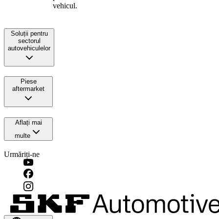
vehicul.
Soluții pentru
sectorul
autovehiculelor
Piese
aftermarket
Aflați mai
multe
Urmăriți-ne