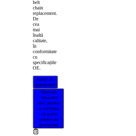
belt
chain
replacement.
De
cea
mai
înaltă
calitate,
în
conformitate
cu
specificațiile
OE.
Găsiți un
distribuitor
Selectați
vehiculul
dvs. pentru
a confirma
că acest
produs se
potrivește