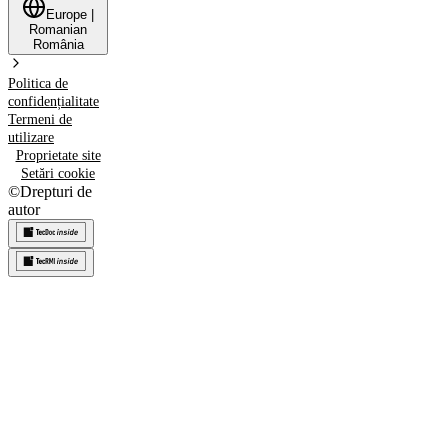
Europe
|
Romanian
România
Politica de
confidențialitate
Termeni de
utilizare
Proprietate site
Setări cookie
©
Drepturi de
autor