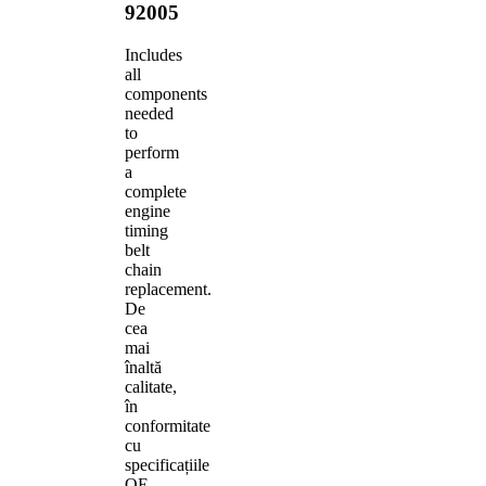
92005
Includes
all
components
needed
to
perform
a
complete
engine
timing
belt
chain
replacement.
De
cea
mai
înaltă
calitate,
în
conformitate
cu
specificațiile
OE.