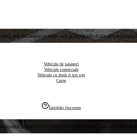
ctuării unui test riguros, cu meste cazul la cursele auto de top, prin furnizarea d
Vehicule de pasageri
Vehicule comerciale
Vehicule cu două și trei roți
Curse
Întrebări frecvente
aftermarket de înaltă calitate disponibile la nivel global. Găsiți acum piese de 