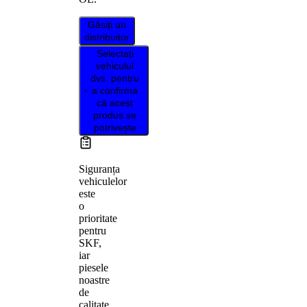
Găsiți un
distribuitor
Selectați
vehiculul
dvs. pentru
a confirma
că acest
produs se
potrivește
Siguranța
vehiculelor
este
o
prioritate
pentru
SKF,
iar
piesele
noastre
de
calitate