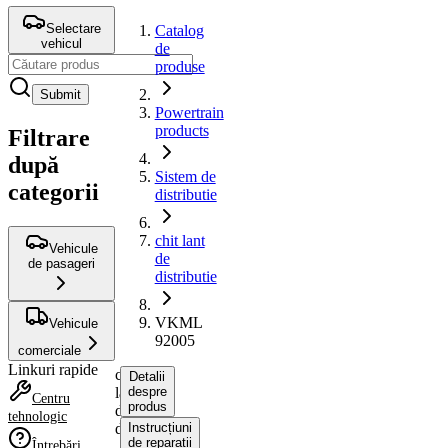
Selectare
Catalog
vehicul
de
produse
Submit
Powertrain
products
Filtrare
după
Sistem de
categorii
distributie
chit lant
Vehicule
de
de pasageri
distributie
VKML
Vehicule
92005
comerciale
Linkuri rapide
chit
Detalii
lant
despre
Centru
produs
de
tehnologic
distributie
Instrucțiuni
de reparații
Întrebări