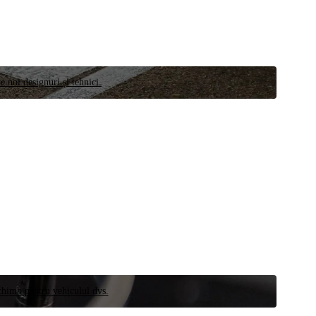
e noi designuri și tehnici.
schimb pentru vehiculul dvs.