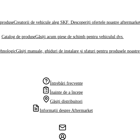
produse
Creatorii de vehicule aleg SKF. Descoperiți ofertele noastre aftermarke
Catalog de produse
Găsiți acum piese de schimb pentru vehiculul dvs.
ehnologic
Găsiți manuale, ghiduri de instalare și sfaturi pentru produsele noastre
Întrebări frecvente
Înainte de a începe
Găsiți distribuitori
Informații despre Aftermarket