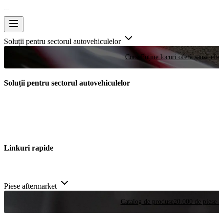
Soluții pentru sectorul autovehiculelor
Curse
Puține locuri oferă șansa efe
Soluții pentru sectorul autovehiculelor
Linkuri rapide
Piese aftermarket
Catalog de produse
20.000 de piese 