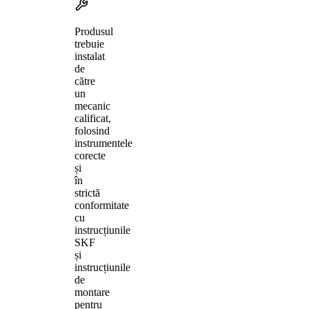
Produsul
trebuie
instalat
de
către
un
mecanic
calificat,
folosind
instrumentele
corecte
și
în
strictă
conformitate
cu
instrucțiunile
SKF
și
instrucțiunile
de
montare
pentru