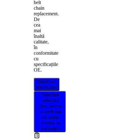
belt
chain
replacement.
De
cea
mai
înaltă
calitate,
în
conformitate
cu
specificațiile
OE.
Găsiți un
distribuitor
Selectați
vehiculul
dvs. pentru
a confirma
că acest
produs se
potrivește