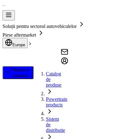
Soluții pentru sectorul autovehiculelor
Piese aftermarket
Europe
Filtrare și
Catalog
căutare
de
produse
Powertrain
products
Sistem
de
distributie