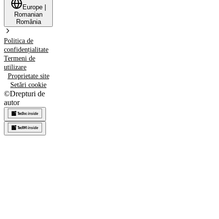
Europe
|
Romanian
România
Politica de
confidențialitate
Termeni de
utilizare
Proprietate site
Setări cookie
©
Drepturi de
autor