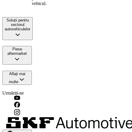
vehicul.
Soluții pentru
sectorul
autovehiculelor
Piese
aftermarket
Aflați mai
multe
Urmăriți-ne