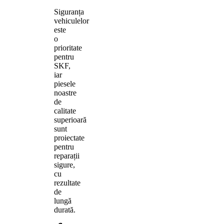
Siguranța
vehiculelor
este
o
prioritate
pentru
SKF,
iar
piesele
noastre
de
calitate
superioară
sunt
proiectate
pentru
reparații
sigure,
cu
rezultate
de
lungă
durată.