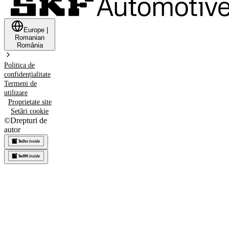
Europe
|
Romanian
România
Politica de
confidențialitate
Termeni de
utilizare
Proprietate site
Setări cookie
©
Drepturi de
autor