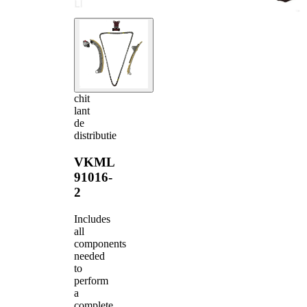
chit
lant
de
distributie
VKML
91016-
2
Includes
all
components
needed
to
perform
a
complete