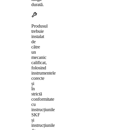
durată.
Produsul
trebuie
instalat
de
către
un
mecanic
calificat,
folosind
instrumentele
corecte
și
în
strictă
conformitate
cu
instrucțiunile
SKF
și
instrucțiunile