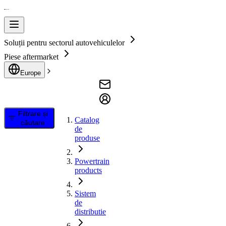
Soluții pentru sectorul autovehiculelor
Piese aftermarket
Europe
Filtrare și
Catalog
căutare
de
produse
Powertrain
products
Sistem
de
distributie