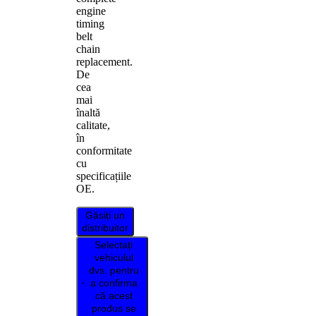
engine
timing
belt
chain
replacement.
De
cea
mai
înaltă
calitate,
în
conformitate
cu
specificațiile
OE.
Găsiți un
distribuitor
Selectați
vehiculul
dvs. pentru
a confirma
că acest
produs se