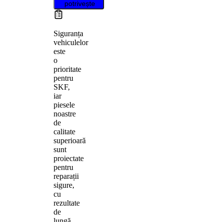
potrivește
Siguranța
vehiculelor
este
o
prioritate
pentru
SKF,
iar
piesele
noastre
de
calitate
superioară
sunt
proiectate
pentru
reparații
sigure,
cu
rezultate
de
lungă