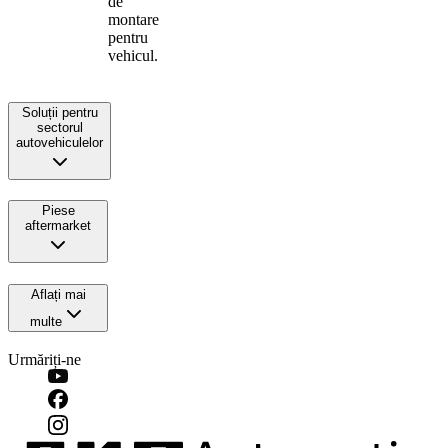
de
montare
pentru
vehicul.
Soluții pentru
sectorul
autovehiculelor
Piese
aftermarket
Aflați mai
multe
Urmăriți-ne