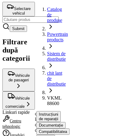
Selectare
Catalog
vehicul
de
produse
Submit
Powertrain
products
Filtrare
după
Sistem de
categorii
distributie
chit lant
Vehicule
de
de pasageri
distributie
VKML
Vehicule
88600
comerciale
Linkuri rapide
chit
Instrucțiuni
lant
de reparații
Centru
de
Documentație
tehnologic
distributie
Compatibilitatea
Întrebări