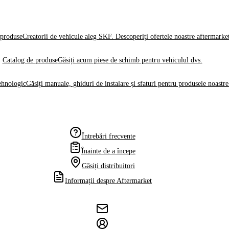
produse
Creatorii de vehicule aleg SKF. Descoperiți ofertele noastre aftermarke
Catalog de produse
Găsiți acum piese de schimb pentru vehiculul dvs.
ehnologic
Găsiți manuale, ghiduri de instalare și sfaturi pentru produsele noastre
Întrebări frecvente
Înainte de a începe
Găsiți distribuitori
Informații despre Aftermarket