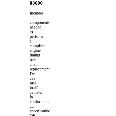
88600
Includes
all
components
needed
to
perform
a
complete
engine
timing
belt
chain
replacement.
De
cea
mai
înaltă
calitate,
în
conformitate
cu
specificațiile
OE.