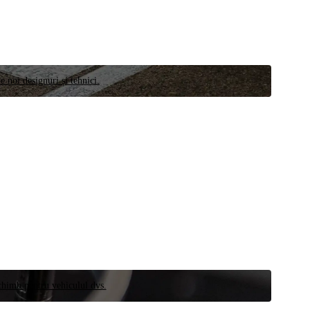
e noi designuri și tehnici.
schimb pentru vehiculul dvs.