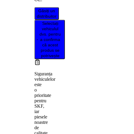
Găsiți un
distribuitor
Selectați
vehiculul
dvs. pentru
a confirma
că acest
produs se
potrivește
Siguranța
vehiculelor
este
o
prioritate
pentru
SKF,
iar
piesele
noastre
de
calitate