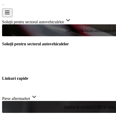
Soluții pentru sectorul autovehiculelor
Curse
Puține locuri oferă șansa efe
Soluții pentru sectorul autovehiculelor
Linkuri rapide
Piese aftermarket
Catalog de produse
20.000 de piese 