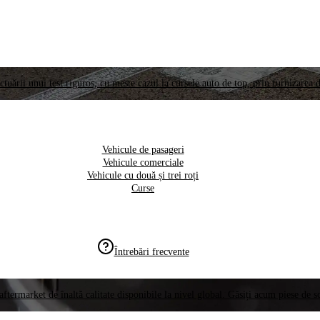
ctuării unui test riguros, cu meste cazul la cursele auto de top, prin furnizarea d
Vehicule de pasageri
Vehicule comerciale
Vehicule cu două și trei roți
Curse
Întrebări frecvente
aftermarket de înaltă calitate disponibile la nivel global. Găsiți acum piese de 