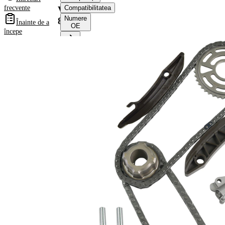
frecvente
Compatibilitatea
VKML
Numere
88033
Înainte de a
OE
începe
Informații despre
produs
Proprietate
Valoare
Numar de
68
zale lant
Numar de
86
zale lant
constructie
lant
lant
inchis