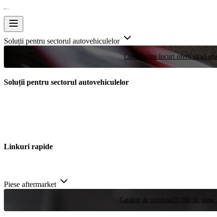
Soluții pentru sectorul autovehiculelor
Curse
Puține locuri oferă șansa efe
Soluții pentru sectorul autovehiculelor
Linkuri rapide
Piese aftermarket
Catalog de produse
20.000 de piese 