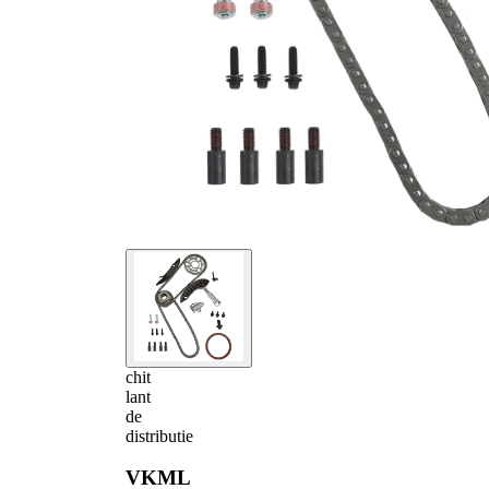
chit
lant
de
distributie
VKML