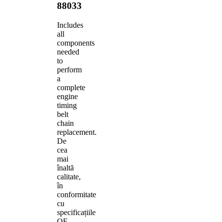
88033
Includes
all
components
needed
to
perform
a
complete
engine
timing
belt
chain
replacement.
De
cea
mai
înaltă
calitate,
în
conformitate
cu
specificațiile
OE.