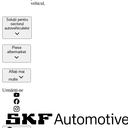
vehicul.
Soluții pentru
sectorul
autovehiculelor
Piese
aftermarket
Aflați mai
multe
Urmăriți-ne