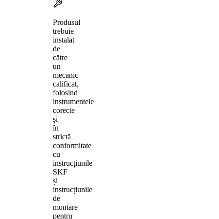
Produsul
trebuie
instalat
de
către
un
mecanic
calificat,
folosind
instrumentele
corecte
și
în
strictă
conformitate
cu
instrucțiunile
SKF
și
instrucțiunile
de
montare
pentru