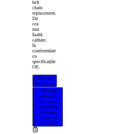
belt
chain
replacement.
De
cea
mai
înaltă
calitate,
în
conformitate
cu
specificațiile
OE.
Găsiți un
distribuitor
Selectați
vehiculul
dvs. pentru
a confirma
că acest
produs se
potrivește