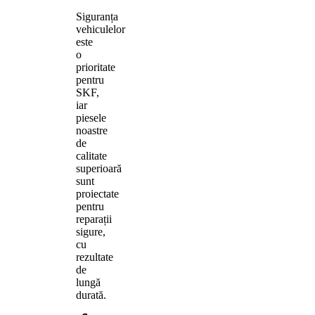
Siguranța
vehiculelor
este
o
prioritate
pentru
SKF,
iar
piesele
noastre
de
calitate
superioară
sunt
proiectate
pentru
reparații
sigure,
cu
rezultate
de
lungă
durată.