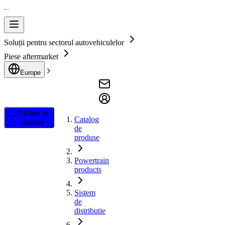
Soluții pentru sectorul autovehiculelor
Piese aftermarket
Europe
Filtrare și
Catalog
căutare
de
produse
Powertrain
products
Sistem
de
distributie