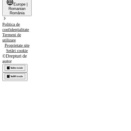
Europe
|
Romanian
România
Politica de
confidențialitate
Termeni de
utilizare
Proprietate site
Setări cookie
©
Drepturi de
autor