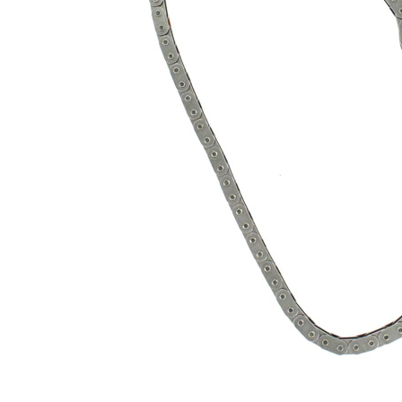
constructie
lant
lant
inchis