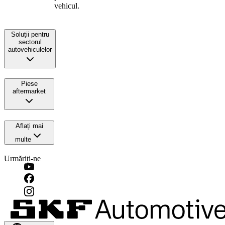
vehicul.
Soluții pentru
sectorul
autovehiculelor
Piese
aftermarket
Aflați mai
multe
Urmăriți-ne