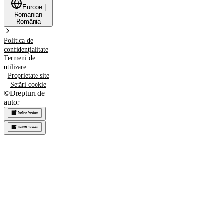
Europe
|
Romanian
România
Politica de
confidențialitate
Termeni de
utilizare
Proprietate site
Setări cookie
©
Drepturi de
autor