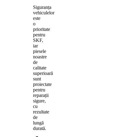
Siguranța
vehiculelor
este
o
prioritate
pentru
SKF,
iar
piesele
noastre
de
calitate
superioară
sunt
proiectate
pentru
reparații
sigure,
cu
rezultate
de
lungă
durată.