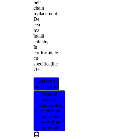
belt
chain
replacement.
De
cea
mai
înaltă
calitate,
în
conformitate
cu
specificațiile
OE.
Găsiți un
distribuitor
Selectați
vehiculul
dvs. pentru
a confirma
că acest
produs se
potrivește