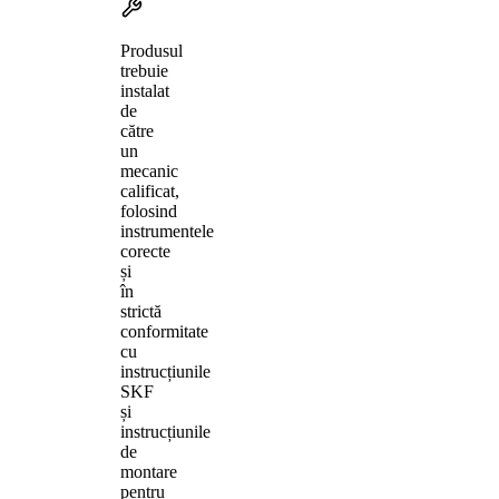
Produsul
trebuie
instalat
de
către
un
mecanic
calificat,
folosind
instrumentele
corecte
și
în
strictă
conformitate
cu
instrucțiunile
SKF
și
instrucțiunile
de
montare
pentru