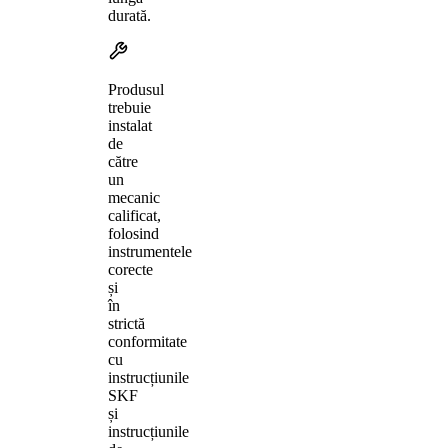
durată.
Produsul
trebuie
instalat
de
către
un
mecanic
calificat,
folosind
instrumentele
corecte
și
în
strictă
conformitate
cu
instrucțiunile
SKF
și
instrucțiunile