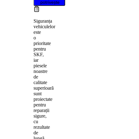
potrivește
Siguranța
vehiculelor
este
o
prioritate
pentru
SKF,
iar
piesele
noastre
de
calitate
superioară
sunt
proiectate
pentru
reparații
sigure,
cu
rezultate
de
lungă