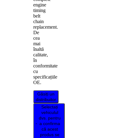
engine
timing
belt
chain
replacement.
De
cea
mai
înaltă
calitate,
în
conformitate
cu
specificațiile
OE.
Găsiți un
distribuitor
Selectați
vehiculul
dvs. pentru
a confirma
că acest
produs se