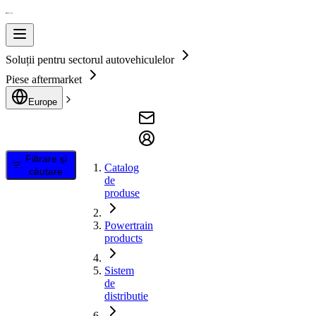
Soluții pentru sectorul autovehiculelor
Piese aftermarket
Europe
Filtrare și
Catalog
căutare
de
produse
Powertrain
products
Sistem
de
distributie