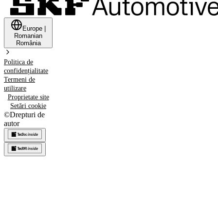
Europe
|
Romanian
România
Politica de
confidențialitate
Termeni de
utilizare
Proprietate site
Setări cookie
©
Drepturi de
autor