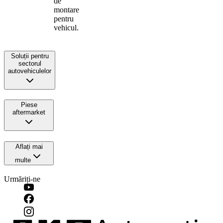
de
montare
pentru
vehicul.
Soluții pentru
sectorul
autovehiculelor
Piese
aftermarket
Aflați mai
multe
Urmăriți-ne