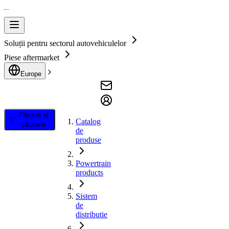
Soluții pentru sectorul autovehiculelor
Piese aftermarket
Europe
Filtrare și
Catalog
căutare
de
produse
Powertrain
products
Sistem
de
distributie