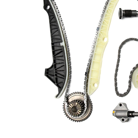
de extindere
ulei
cu
Lubrifiere
ungere
cu ulei
Numar de zale
170
lant
Numar de zale
60
lant
Numar de zale
96
lant
lant
constructie lant
inchis
Roata
constructie lant
dintata