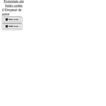
Proprietate site
Setări cookie
©
Drepturi de
autor