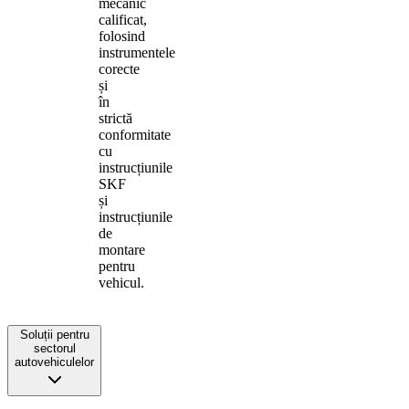
mecanic
calificat,
folosind
instrumentele
corecte
și
în
strictă
conformitate
cu
instrucțiunile
SKF
și
instrucțiunile
de
montare
pentru
vehicul.
Soluții pentru
sectorul
autovehiculelor