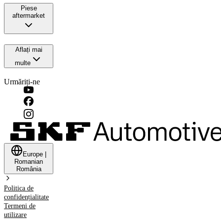
Piese
aftermarket
Aflați mai
multe
Urmăriți-ne
Europe
|
Romanian
România
Politica de
confidențialitate
Termeni de
utilizare