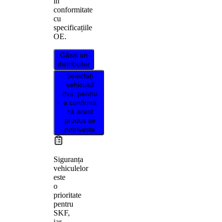
în
conformitate
cu
specificațiile
OE.
Găsiți un
distribuitor
Selectați
vehiculul
dvs. pentru
a confirma
că acest
produs se
potrivește
Siguranța
vehiculelor
este
o
prioritate
pentru
SKF,
iar