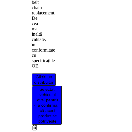
belt
chain
replacement.
De
cea
mai
înaltă
calitate,
în
conformitate
cu
specificațiile
OE.
Găsiți un
distribuitor
Selectați
vehiculul
dvs. pentru
a confirma
că acest
produs se
potrivește