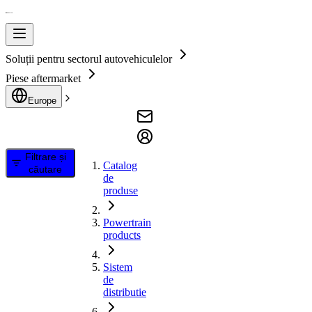
Soluții pentru sectorul autovehiculelor
Piese aftermarket
Europe
Filtrare și
Catalog
căutare
de
produse
Powertrain
products
Sistem
de
distributie