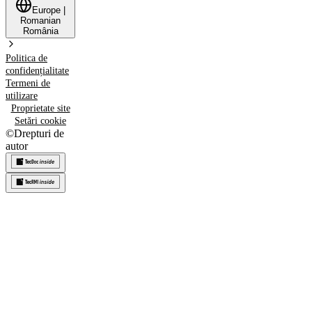
Europe
|
Romanian
România
Politica de
confidențialitate
Termeni de
utilizare
Proprietate site
Setări cookie
©
Drepturi de
autor