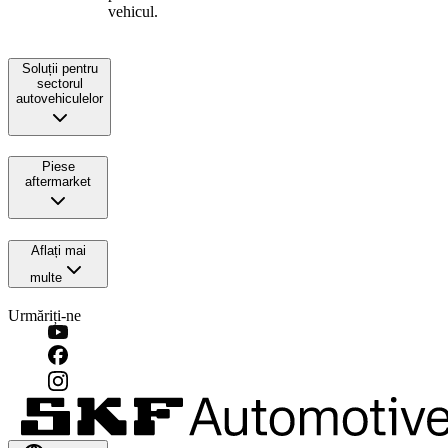
vehicul.
Soluții pentru
sectorul
autovehiculelor
Piese
aftermarket
Aflați mai
multe
Urmăriți-ne