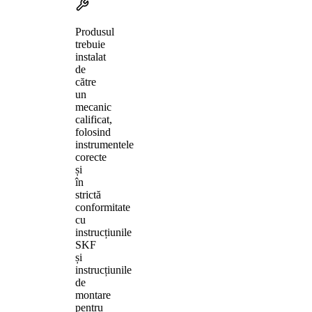
Produsul
trebuie
instalat
de
către
un
mecanic
calificat,
folosind
instrumentele
corecte
și
în
strictă
conformitate
cu
instrucțiunile
SKF
și
instrucțiunile
de
montare
pentru