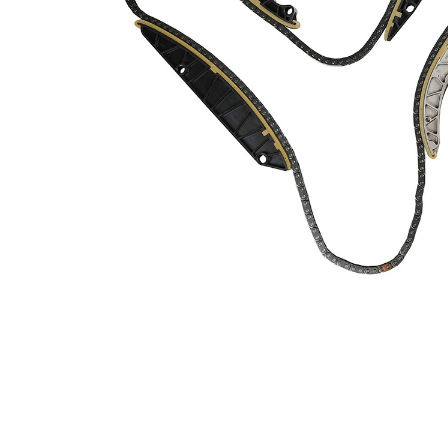
Numar de zale
136
lant
Numar de zale
206
lant
constructie lant
simplex
lant
constructie lant
inchis