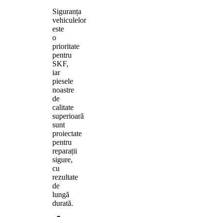
Siguranța
vehiculelor
este
o
prioritate
pentru
SKF,
iar
piesele
noastre
de
calitate
superioară
sunt
proiectate
pentru
reparații
sigure,
cu
rezultate
de
lungă
durată.