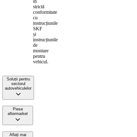
în
strictă
conformitate
cu
instrucțiunile
SKF
și
instrucțiunile
de
montare
pentru
vehicul.
Soluții pentru
sectorul
autovehiculelor
Piese
aftermarket
Aflați mai