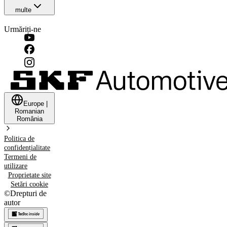
multe
Urmăriți-ne
Europe
|
Romanian
România
Politica de
confidențialitate
Termeni de
utilizare
Proprietate site
Setări cookie
©
Drepturi de
autor