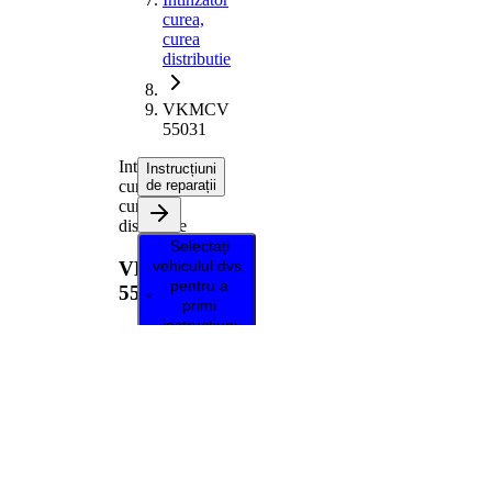
curea,
curea
distributie
VKMCV
55031
Intinzator
Instrucțiuni
curea,
de reparații
curea
distributie
Selectați
VKMCV
vehiculul dvs.
pentru a
55031
primi
instrucțiuni
de reparații