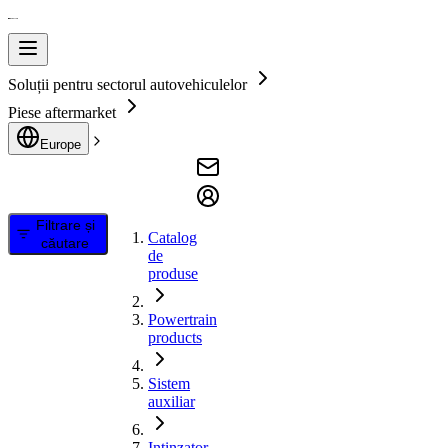
Soluții pentru sectorul autovehiculelor
Piese aftermarket
Europe
Filtrare și
Catalog
căutare
de
produse
Powertrain
products
Sistem
auxiliar
Intinzator