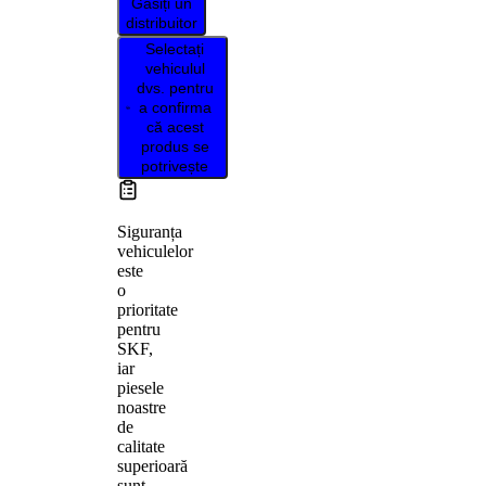
Găsiți un
distribuitor
Selectați
vehiculul
dvs. pentru
a confirma
că acest
produs se
potrivește
Siguranța
vehiculelor
este
o
prioritate
pentru
SKF,
iar
piesele
noastre
de
calitate
superioară
sunt