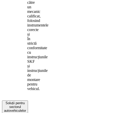
către
un
mecanic
calificat,
folosind
instrumentele
corecte
și
în
strictă
conformitate
cu
instrucțiunile
SKF
și
instrucțiunile
de
montare
pentru
vehicul.
Soluții pentru
sectorul
autovehiculelor