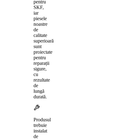
pentru
SKF,
iar
piesele
noastre
de
calitate
superioară
sunt
proiectate
pentru
reparații
sigure,
cu
rezultate
de
lungă
durată.
Produsul
trebuie
instalat
de