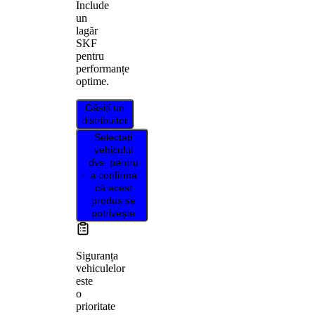
Include
un
lagăr
SKF
pentru
performanțe
optime.
Găsiți un
distribuitor
Selectați
vehiculul
dvs. pentru
a confirma
că acest
produs se
potrivește
Siguranța
vehiculelor
este
o
prioritate