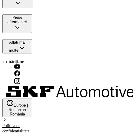
Piese
aftermarket
Aflați mai
multe
Urmăriți-ne
Europe
|
Romanian
România
Politica de
confidențialitate