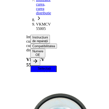
curea,
curea
distributie
VKMCV
55005
Intinzator
Instrucțiuni
curea,
de reparații
curea
Compatibilitatea
distributie
Numere
OE
VKMCV
55005
Selectați
vehiculul dvs.
pentru a
primi
instrucțiuni
de reparații