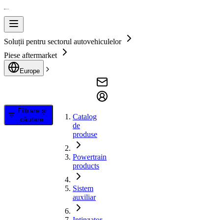
Soluții pentru sectorul autovehiculelor
Piese aftermarket
Europe
Filtrare și
Catalog
căutare
de
produse
Powertrain
products
Sistem
auxiliar
Intinzator