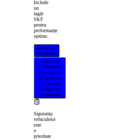
Include
un
lagăr
SKF
pentru
performanțe
optime.
Găsiți un
distribuitor
Selectați
vehiculul
dvs. pentru
a confirma
că acest
produs se
potrivește
Siguranța
vehiculelor
este
o
prioritate