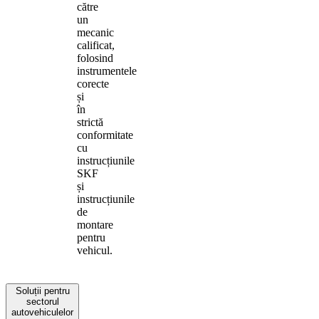
către
un
mecanic
calificat,
folosind
instrumentele
corecte
și
în
strictă
conformitate
cu
instrucțiunile
SKF
și
instrucțiunile
de
montare
pentru
vehicul.
Soluții pentru
sectorul
autovehiculelor