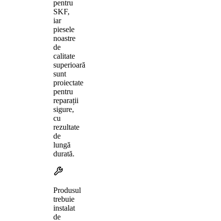
pentru
SKF,
iar
piesele
noastre
de
calitate
superioară
sunt
proiectate
pentru
reparații
sigure,
cu
rezultate
de
lungă
durată.
Produsul
trebuie
instalat
de