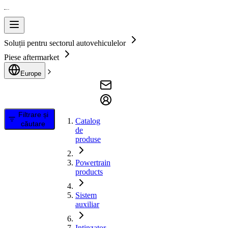
Soluții pentru sectorul autovehiculelor
Piese aftermarket
Europe
Filtrare și
Catalog
căutare
de
produse
Powertrain
products
Sistem
auxiliar
Intinzator