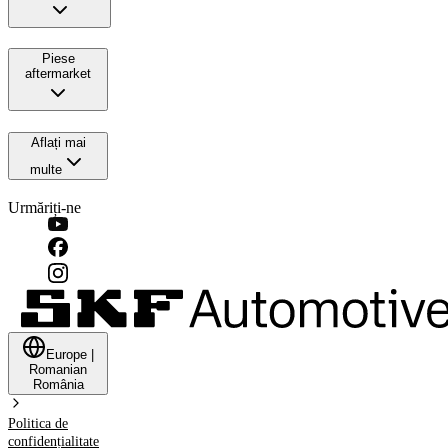
Piese
aftermarket
Aflați mai
multe
Urmăriți-ne
Europe
|
Romanian
România
Politica de
confidențialitate