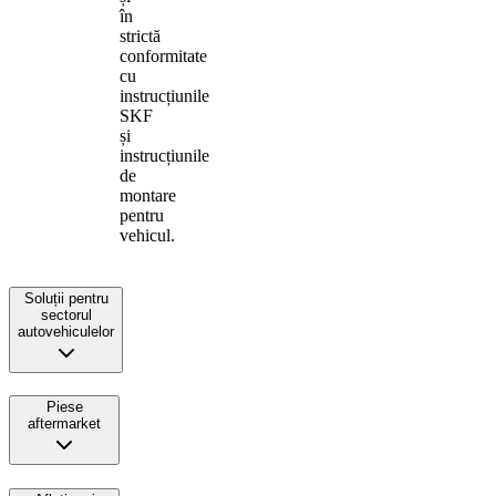
în
strictă
conformitate
cu
instrucțiunile
SKF
și
instrucțiunile
de
montare
pentru
vehicul.
Soluții pentru
sectorul
autovehiculelor
Piese
aftermarket