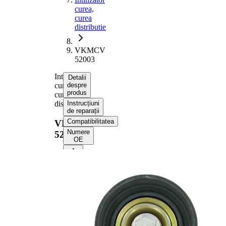
curea,
curea
distributie
VKMCV
52003
Intinzator
Detalii
curea,
despre
produs
curea
distributie
Instrucțiuni
de reparații
Compatibilitatea
VKMCV
Numere
52003
OE
Informații despre
produs
Proprietate
Valoare
Diametru
74 mm
Latime
46,3 mm
Actionare