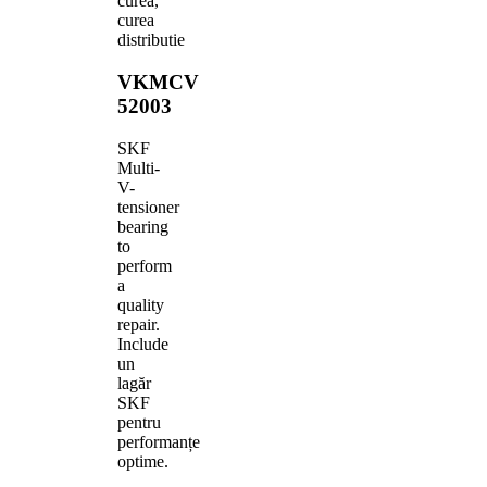
curea,
curea
distributie
VKMCV
52003
SKF
Multi-
V-
tensioner
bearing
to
perform
a
quality
repair.
Include
un
lagăr
SKF
pentru
performanțe
optime.