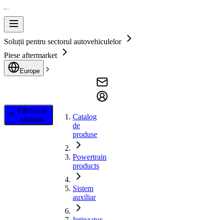
Soluții pentru sectorul autovehiculelor
Piese aftermarket
Europe
Filtrare și
Catalog
căutare
de
produse
Powertrain
products
Sistem
auxiliar
Intinzator