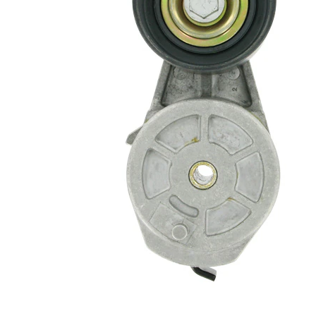
rola
automatic
intinzatoare