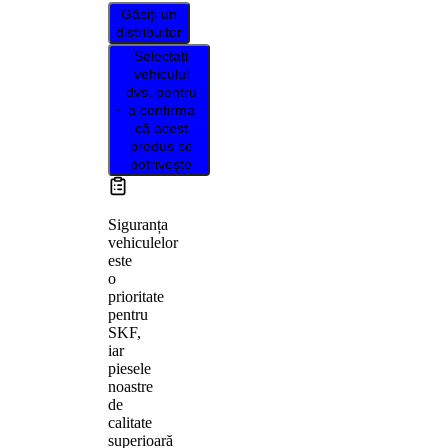
Găsiți un
distribuitor
Selectați
vehiculul
dvs. pentru
a confirma
că acest
produs se
potrivește
Siguranța
vehiculelor
este
o
prioritate
pentru
SKF,
iar
piesele
noastre
de
calitate
superioară