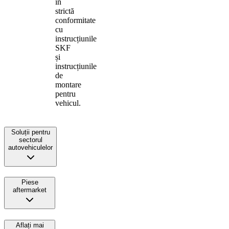
în
strictă
conformitate
cu
instrucțiunile
SKF
și
instrucțiunile
de
montare
pentru
vehicul.
Soluții pentru
sectorul
autovehiculelor
Piese
aftermarket
Aflați mai