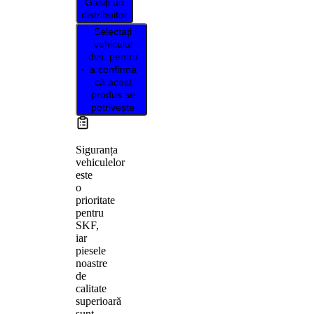
Găsiți un
distribuitor
Selectați
vehiculul
dvs. pentru
a confirma
că acest
produs se
potrivește
Siguranța
vehiculelor
este
o
prioritate
pentru
SKF,
iar
piesele
noastre
de
calitate
superioară
sunt