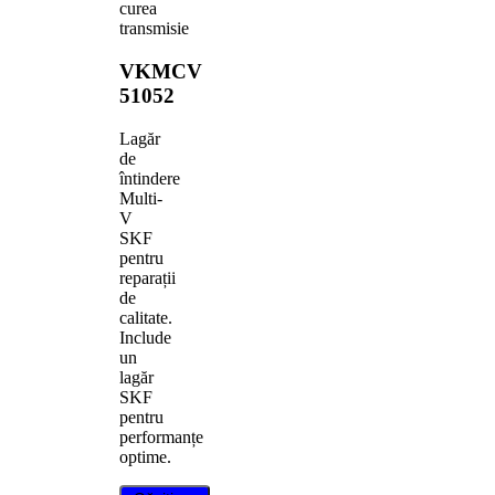
curea
transmisie
VKMCV
51052
Lagăr
de
întindere
Multi-
V
SKF
pentru
reparații
de
calitate.
Include
un
lagăr
SKF
pentru
performanțe
optime.