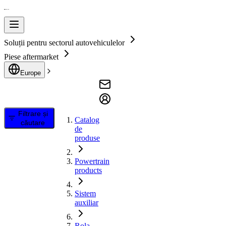
Soluții pentru sectorul autovehiculelor
Piese aftermarket
Europe
Filtrare și
Catalog
căutare
de
produse
Powertrain
products
Sistem
auxiliar
Rola