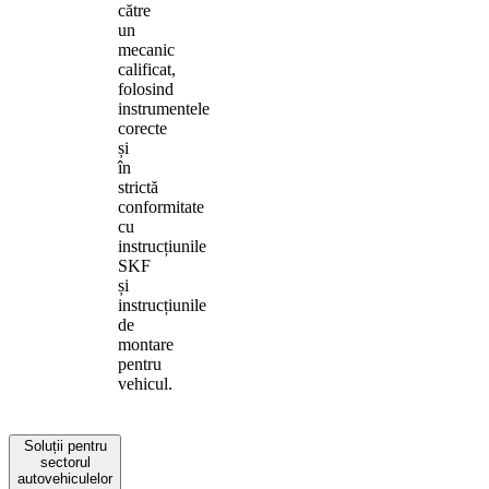
către
un
mecanic
calificat,
folosind
instrumentele
corecte
și
în
strictă
conformitate
cu
instrucțiunile
SKF
și
instrucțiunile
de
montare
pentru
vehicul.
Soluții pentru
sectorul
autovehiculelor