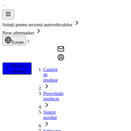
Soluții pentru sectorul autovehiculelor
Piese aftermarket
Europe
Filtrare și
Catalog
căutare
de
produse
Powertrain
products
Sistem
auxiliar
Intinzator