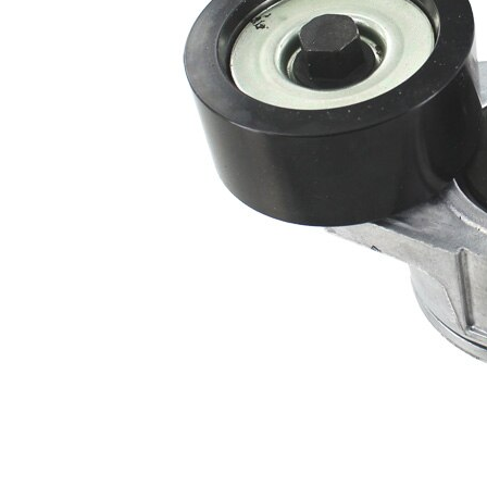
rola
automatic
intinzatoare