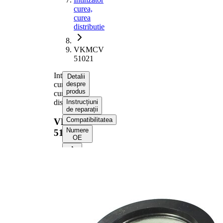
curea,
curea
distributie
VKMCV
51021
Intinzator
Detalii
curea,
despre
produs
curea
distributie
Instrucțiuni
de reparații
Compatibilitatea
VKMCV
Numere
51021
OE
Informații despre
produs
Proprietate
Valoare
Diametru
75 mm
Latime
32,5 mm
Actionare