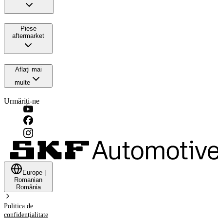
Piese
aftermarket
Aflați mai
multe
Urmăriți-ne
Europe
|
Romanian
România
Politica de
confidențialitate