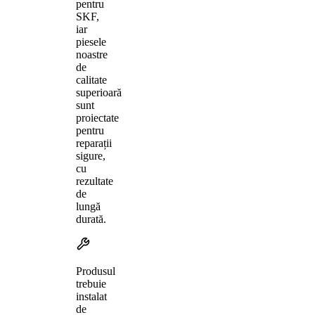
pentru
SKF,
iar
piesele
noastre
de
calitate
superioară
sunt
proiectate
pentru
reparații
sigure,
cu
rezultate
de
lungă
durată.
Produsul
trebuie
instalat
de