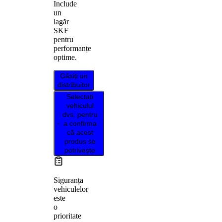
Include
un
lagăr
SKF
pentru
performanțe
optime.
Găsiți un
distribuitor
Selectați
vehiculul
dvs. pentru
a confirma
că acest
produs se
potrivește
Siguranța
vehiculelor
este
o
prioritate