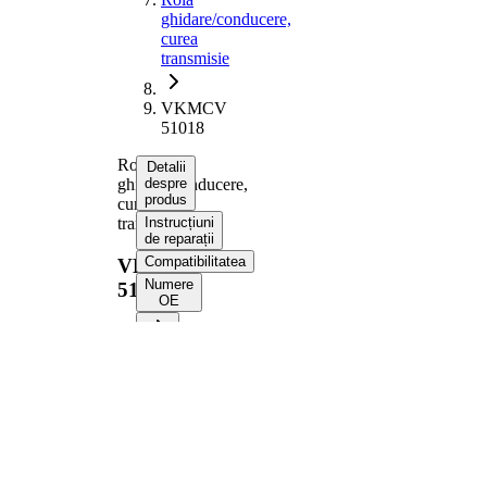
ghidare/conducere,
curea
transmisie
VKMCV
51018
Rola
Detalii
ghidare/conducere,
despre
produs
curea
transmisie
Instrucțiuni
de reparații
Compatibilitatea
VKMCV
Numere
51018
OE
Informații despre
produs
Proprietate
Valoare
Diametru
85 mm
Latime
33 mm