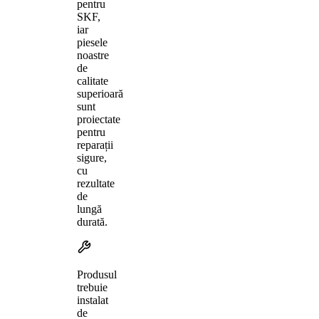
pentru
SKF,
iar
piesele
noastre
de
calitate
superioară
sunt
proiectate
pentru
reparații
sigure,
cu
rezultate
de
lungă
durată.
Produsul
trebuie
instalat
de