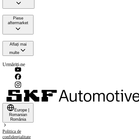
Piese
aftermarket
Aflați mai
multe
Urmăriți-ne
Europe
|
Romanian
România
Politica de
confidențialitate