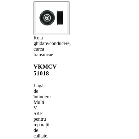
Rola
ghidare/conducere,
curea
transmisie
VKMCV
51018
Lagăr
de
întindere
Multi-
V
SKF
pentru
reparații
de
calitate.