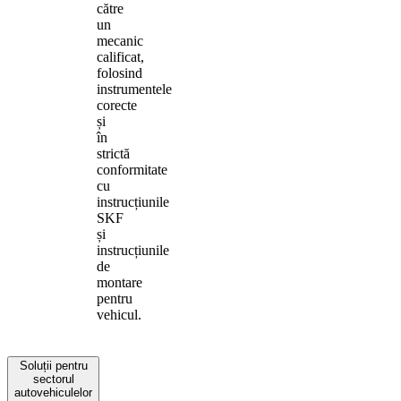
către
un
mecanic
calificat,
folosind
instrumentele
corecte
și
în
strictă
conformitate
cu
instrucțiunile
SKF
și
instrucțiunile
de
montare
pentru
vehicul.
Soluții pentru
sectorul
autovehiculelor