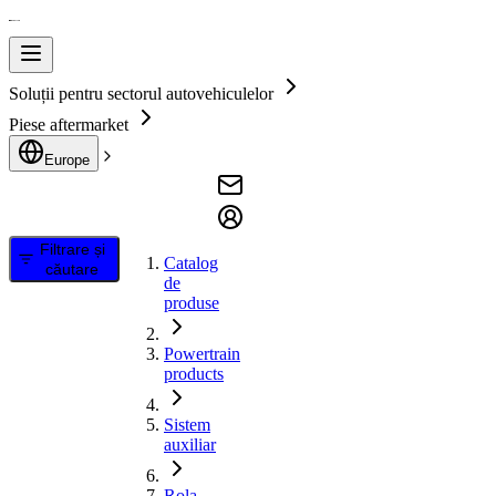
Soluții pentru sectorul autovehiculelor
Piese aftermarket
Europe
Filtrare și
Catalog
căutare
de
produse
Powertrain
products
Sistem
auxiliar
Rola