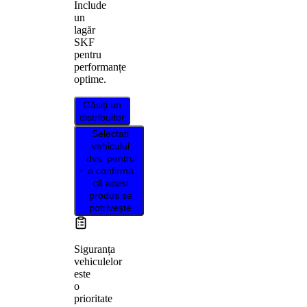
Include
un
lagăr
SKF
pentru
performanțe
optime.
Găsiți un
distribuitor
Selectați
vehiculul
dvs. pentru
a confirma
că acest
produs se
potrivește
Siguranța
vehiculelor
este
o
prioritate