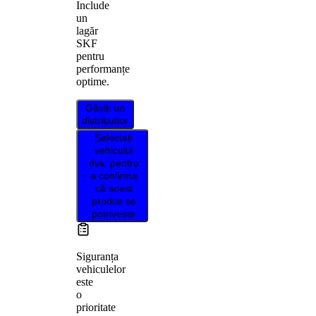
Include
un
lagăr
SKF
pentru
performanțe
optime.
Găsiți un
distribuitor
Selectați
vehiculul
dvs. pentru
a confirma
că acest
produs se
potrivește
Siguranța
vehiculelor
este
o
prioritate