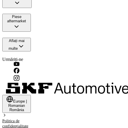
Piese
aftermarket
Aflați mai
multe
Urmăriți-ne
Europe
|
Romanian
România
Politica de
confidențialitate