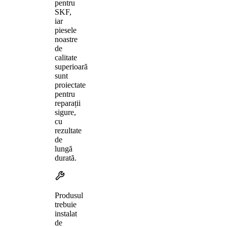
pentru
SKF,
iar
piesele
noastre
de
calitate
superioară
sunt
proiectate
pentru
reparații
sigure,
cu
rezultate
de
lungă
durată.
Produsul
trebuie
instalat
de