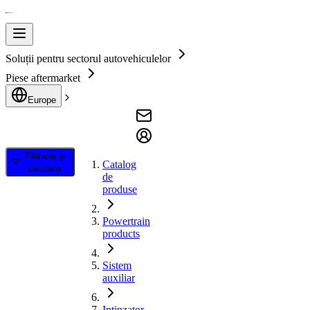
Soluții pentru sectorul autovehiculelor
Piese aftermarket
Europe
Filtrare și
Catalog
căutare
de
produse
Powertrain
products
Sistem
auxiliar
Intinzator