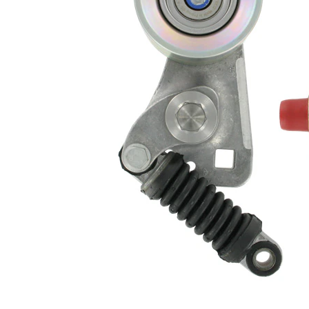
rola
hidraulic
intinzatoare