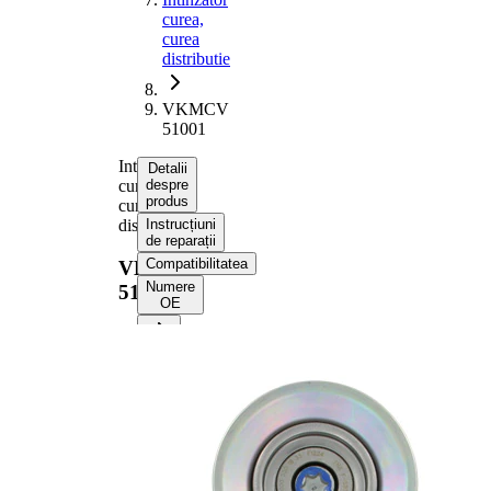
curea,
curea
distributie
VKMCV
51001
Intinzator
Detalii
curea,
despre
produs
curea
distributie
Instrucțiuni
de reparații
Compatibilitatea
VKMCV
Numere
51001
OE
Informații despre
produs
Proprietate
Valoare
Diametru
80 mm
Latime
45 mm
Actionare