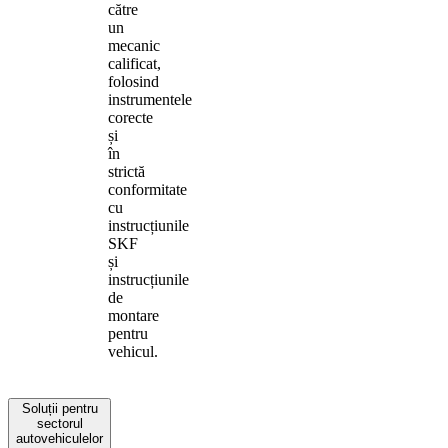
către
un
mecanic
calificat,
folosind
instrumentele
corecte
și
în
strictă
conformitate
cu
instrucțiunile
SKF
și
instrucțiunile
de
montare
pentru
vehicul.
Soluții pentru
sectorul
autovehiculelor