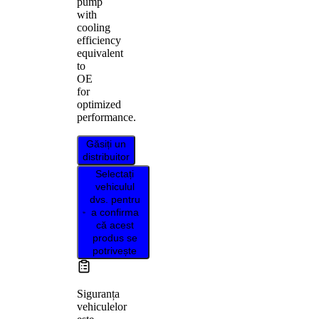
pump
with
cooling
efficiency
equivalent
to
OE
for
optimized
performance.
Găsiți un
distribuitor
Selectați
vehiculul
dvs. pentru
a confirma
că acest
produs se
potrivește
Siguranța
vehiculelor