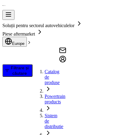
Soluții pentru sectorul autovehiculelor
Piese aftermarket
Europe
Filtrare și
Catalog
căutare
de
produse
Powertrain
products
Sistem
de
distributie