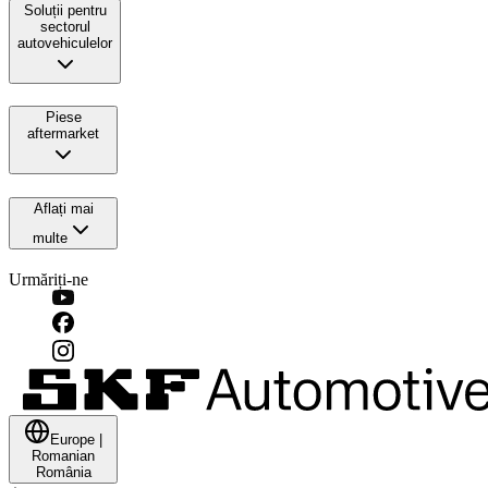
Soluții pentru
sectorul
autovehiculelor
Piese
aftermarket
Aflați mai
multe
Urmăriți-ne
Europe
|
Romanian
România