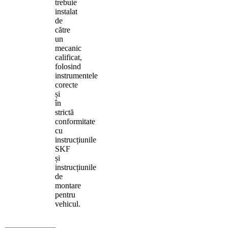
trebuie
instalat
de
către
un
mecanic
calificat,
folosind
instrumentele
corecte
și
în
strictă
conformitate
cu
instrucțiunile
SKF
și
instrucțiunile
de
montare
pentru
vehicul.