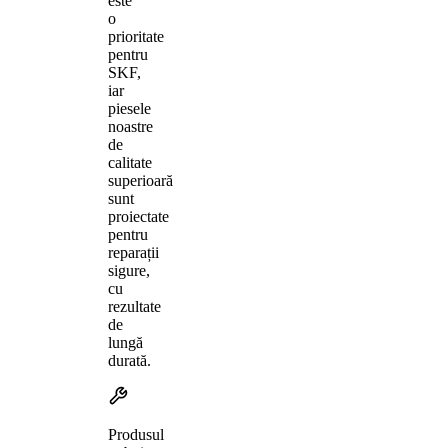
este
o
prioritate
pentru
SKF,
iar
piesele
noastre
de
calitate
superioară
sunt
proiectate
pentru
reparații
sigure,
cu
rezultate
de
lungă
durată.
Produsul