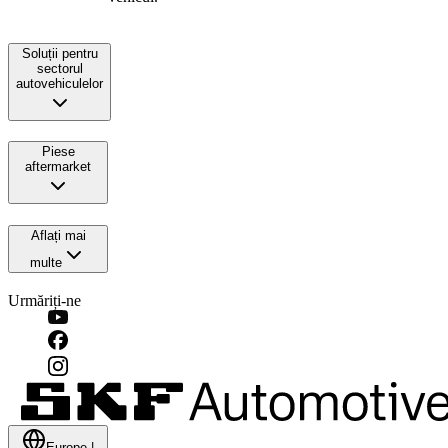
Soluții pentru
sectorul
autovehiculelor
Piese
aftermarket
Aflați mai
multe
Urmăriți-ne
Europe
|