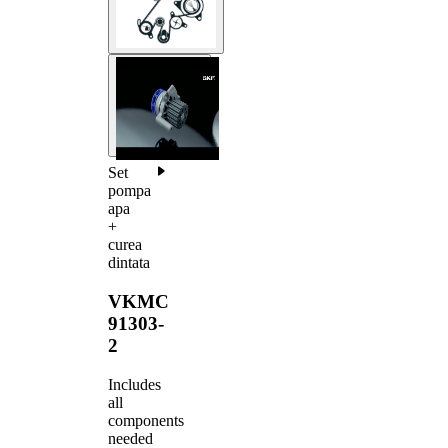
Set
pompa
apa
+
curea
dintata
VKMC
91303-
2
Includes
all
components
needed