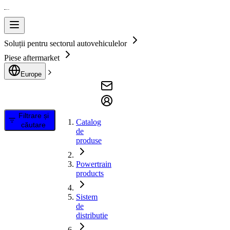
Soluții pentru sectorul autovehiculelor
Piese aftermarket
Europe
Filtrare și
Catalog
căutare
de
produse
Powertrain
products
Sistem
de
distributie