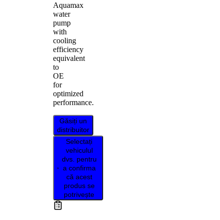
Aquamax
water
pump
with
cooling
efficiency
equivalent
to
OE
for
optimized
performance.
Găsiți un
distribuitor
Selectați
vehiculul
dvs. pentru
a confirma
că acest
produs se
potrivește