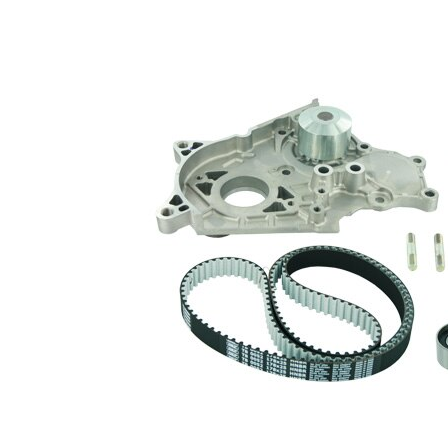
garnituri
de extindere
Articol
cu ax
completare/Info
fuzeta
suplimentar 2
cu profil
Curea
dintat
rotunjit
Material roata
tabla de
pale - pompa
otel
apa
25,4
Latime banda
mm
Listă de piese de schimb
Nume
Număr
Cantitate
articol
articol
Set curea
VKMA
de
1
91303
distributie
Pompă
de apă,
VKPC
1
răcire
91815
motor