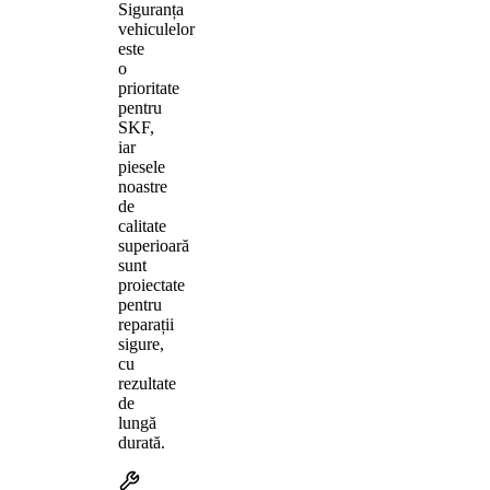
Siguranța
vehiculelor
este
o
prioritate
pentru
SKF,
iar
piesele
noastre
de
calitate
superioară
sunt
proiectate
pentru
reparații
sigure,
cu
rezultate
de
lungă
durată.