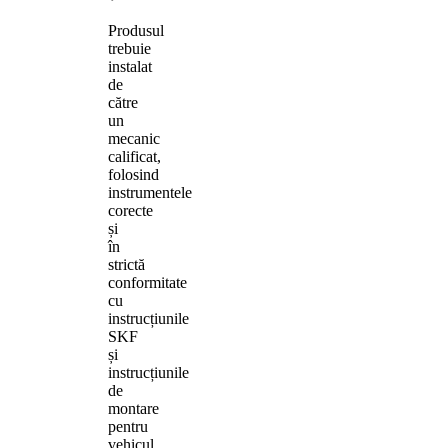
Produsul
trebuie
instalat
de
către
un
mecanic
calificat,
folosind
instrumentele
corecte
și
în
strictă
conformitate
cu
instrucțiunile
SKF
și
instrucțiunile
de
montare
pentru
vehicul.