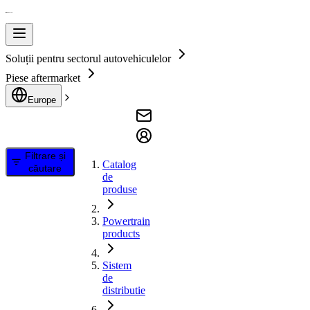
Soluții pentru sectorul autovehiculelor
Piese aftermarket
Europe
Filtrare și
Catalog
căutare
de
produse
Powertrain
products
Sistem
de
distributie