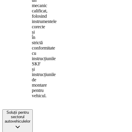
un
mecanic
calificat,
folosind
instrumentele
corecte
și
în
strictă
conformitate
cu
instrucțiunile
SKF
și
instrucțiunile
de
montare
pentru
vehicul.
Soluții pentru
sectorul
autovehiculelor