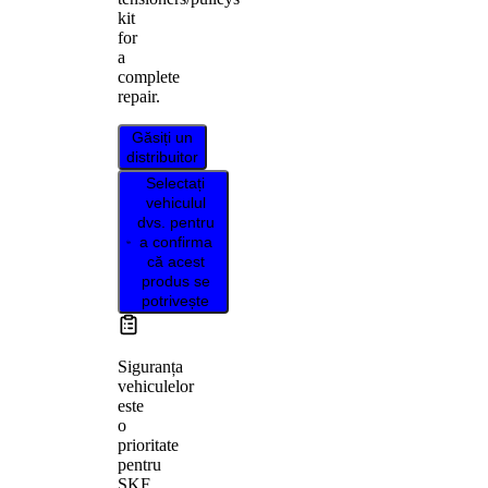
kit
for
a
complete
repair.
Găsiți un
distribuitor
Selectați
vehiculul
dvs. pentru
a confirma
că acest
produs se
potrivește
Siguranța
vehiculelor
este
o
prioritate
pentru
SKF,