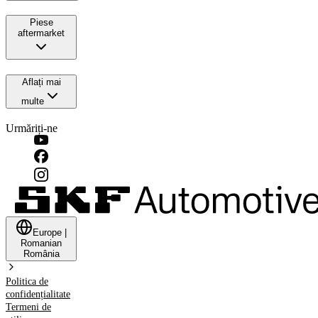
Piese
aftermarket
Aflați mai
multe
Urmăriți-ne
Europe
|
Romanian
România
Politica de
confidențialitate
Termeni de