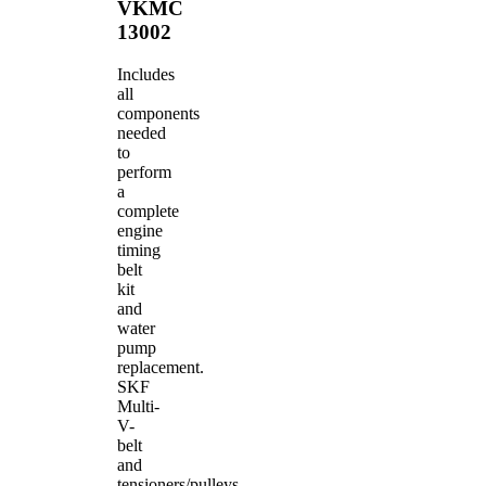
VKMC
13002
Includes
all
components
needed
to
perform
a
complete
engine
timing
belt
kit
and
water
pump
replacement.
SKF
Multi-
V-
belt
and
tensioners/pulleys