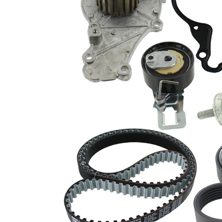
Latime
21,36 mm
Culoare
negru
Numar nervuri
6
Articol
cu
extins/Informatii
garnituri
de extindere
cu profil
Curea
dintat
trapezoidal
cu fulie
Curea
curea
transmisie
pentru
Tip constructiv
actionare
pompa apa
curea
distributie
Nu sunt
disponibile
SVHC
substante
SVHC
Numarul
1
suruburilor
Material roata