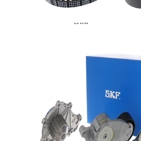
pale - pompa
plastic
apa
Latime banda
19,9 mm
EPDM
(etilen
Material curea
propilen
dienă
cauciuc)
Listă de piese de schimb
Nume
Număr
Cantitate
articol
articol
Set curea
transmisie
VKMA
1
cu
33165
caneluri
Set
pompa
VKMC
apa +
1
03318
curea
dintata