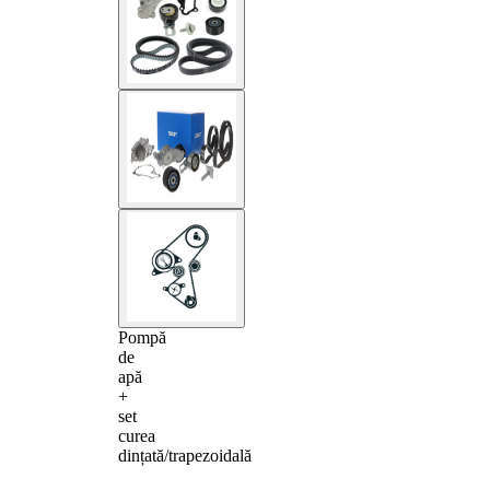
Pompă
de
apă
+
set
curea
dințată/trapezoidală