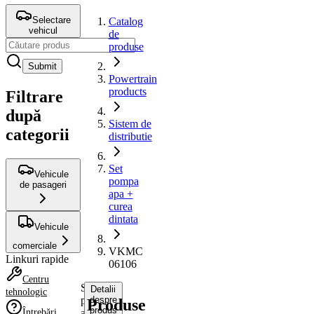
Selectare
Catalog
vehicul
de
produse
Submit
Powertrain
products
Filtrare
după
Sistem de
categorii
distributie
Set
Vehicule
pompa
de pasageri
apa +
curea
dintata
Vehicule
comerciale
VKMC
Linkuri rapide
06106
Centru
Set
Detalii
tehnologic
pompa
despre
Produse
produs
Întrebări
apa