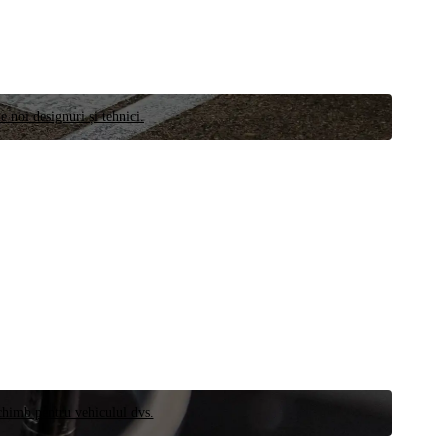
e noi designuri și tehnici.
schimb pentru vehiculul dvs.