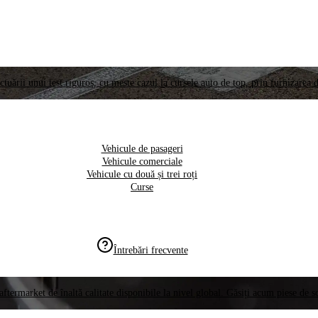
ctuării unui test riguros, cu meste cazul la cursele auto de top, prin furnizarea d
Vehicule de pasageri
Vehicule comerciale
Vehicule cu două și trei roți
Curse
Întrebări frecvente
aftermarket de înaltă calitate disponibile la nivel global. Găsiți acum piese de 