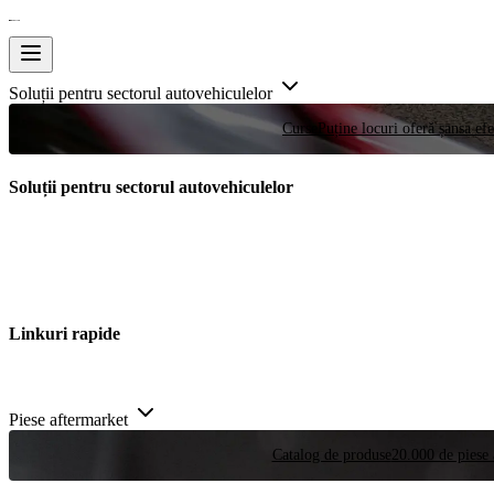
Soluții pentru sectorul autovehiculelor
Curse
Puține locuri oferă șansa efe
Soluții pentru sectorul autovehiculelor
Linkuri rapide
Piese aftermarket
Catalog de produse
20.000 de piese 