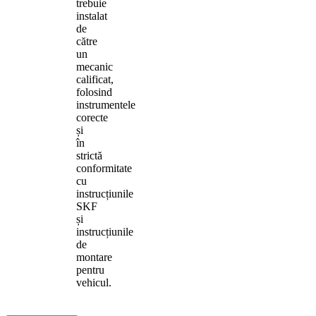
trebuie
instalat
de
către
un
mecanic
calificat,
folosind
instrumentele
corecte
și
în
strictă
conformitate
cu
instrucțiunile
SKF
și
instrucțiunile
de
montare
pentru
vehicul.