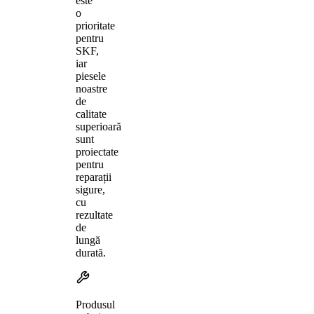
este
o
prioritate
pentru
SKF,
iar
piesele
noastre
de
calitate
superioară
sunt
proiectate
pentru
reparații
sigure,
cu
rezultate
de
lungă
durată.
Produsul