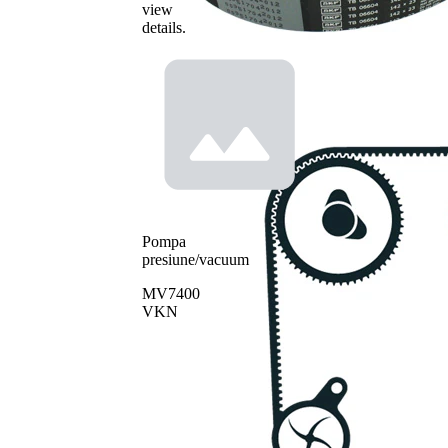
view
details.
Pompa
presiune/vacuum
MV7400
VKN