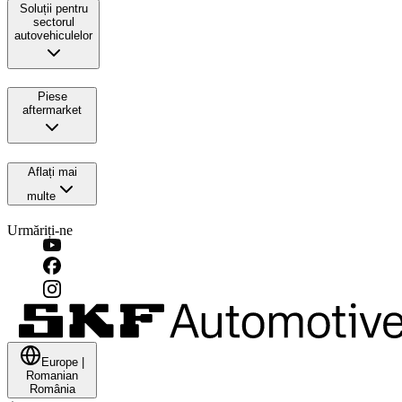
Soluții pentru
sectorul
autovehiculelor
Piese
aftermarket
Aflați mai
multe
Urmăriți-ne
Europe
|
Romanian
România