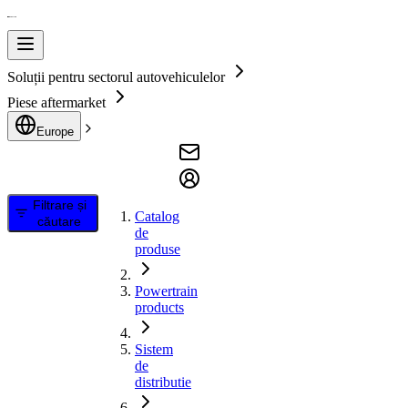
Soluții pentru sectorul autovehiculelor
Piese aftermarket
Europe
Filtrare și
Catalog
căutare
de
produse
Powertrain
products
Sistem
de
distributie