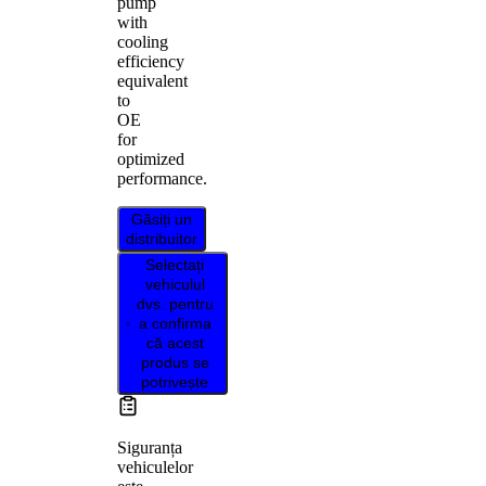
pump
with
cooling
efficiency
equivalent
to
OE
for
optimized
performance.
Găsiți un
distribuitor
Selectați
vehiculul
dvs. pentru
a confirma
că acest
produs se
potrivește
Siguranța
vehiculelor