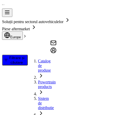
Soluții pentru sectorul autovehiculelor
Piese aftermarket
Europe
Filtrare și
Catalog
căutare
de
produse
Powertrain
products
Sistem
de
distributie