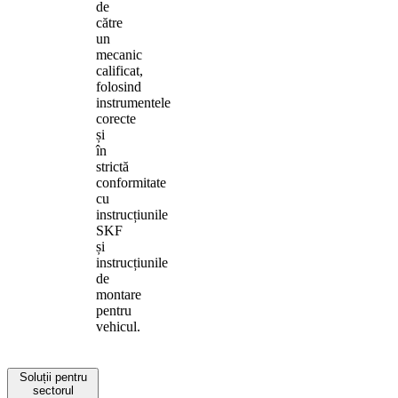
de
către
un
mecanic
calificat,
folosind
instrumentele
corecte
și
în
strictă
conformitate
cu
instrucțiunile
SKF
și
instrucțiunile
de
montare
pentru
vehicul.
Soluții pentru
sectorul