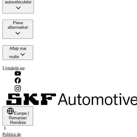
autovehiculelor
Piese
aftermarket
Aflați mai
multe
Urmăriți-ne
Europe
|
Romanian
România
Politica de