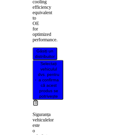
cooling
efficiency
equivalent
to
OE
for
optimized
performance.
Găsiți un
distribuitor
Selectați
vehiculul
dvs. pentru
a confirma
că acest
produs se
potrivește
Siguranța
vehiculelor
este
o