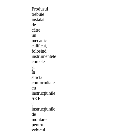
Produsul
trebuie
instalat
de
către
un
mecanic
calificat,
folosind
instrumentele
corecte
și
în
strictă
conformitate
cu
instrucțiunile
SKF
și
instrucțiunile
de
montare
pentru
vehicul.