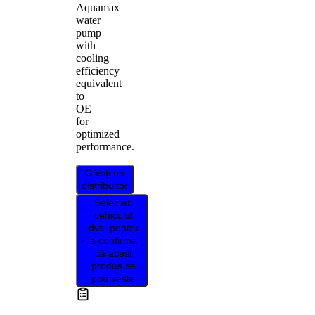
Aquamax
water
pump
with
cooling
efficiency
equivalent
to
OE
for
optimized
performance.
Găsiți un
distribuitor
Selectați
vehiculul
dvs. pentru
a confirma
că acest
produs se
potrivește