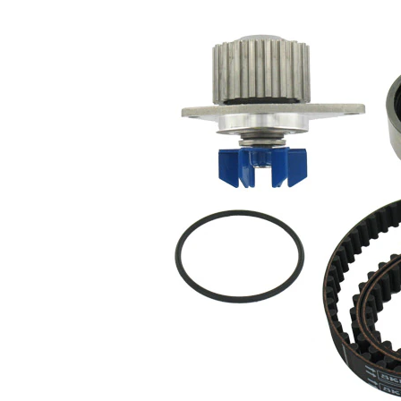
garnituri
de extindere
cu profil
Curea
dintat
rotunjit
Material roata
pale - pompa
plastic
apa
Latime banda
17 mm
Listă de piese de schimb
Nume
Număr
Cantitate
articol
articol
Set curea
VKMA
de
1
03110
distributie
Pompă
de apă,
VKPC
1
răcire
83205
motor