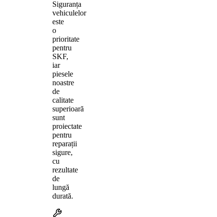
Siguranța
vehiculelor
este
o
prioritate
pentru
SKF,
iar
piesele
noastre
de
calitate
superioară
sunt
proiectate
pentru
reparații
sigure,
cu
rezultate
de
lungă
durată.