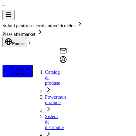
Soluții pentru sectorul autovehiculelor
Piese aftermarket
Europe
Filtrare și
Catalog
căutare
de
produse
Powertrain
products
Sistem
de
distributie