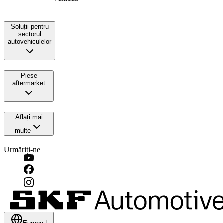
Soluții pentru
sectorul
autovehiculelor
Piese
aftermarket
Aflați mai
multe
Urmăriți-ne
Europe
|