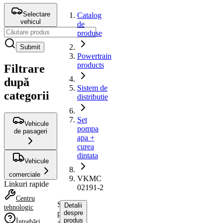
Selectare
Catalog
vehicul
de
produse
Submit
Powertrain
products
Filtrare
după
Sistem de
categorii
distributie
Set
Vehicule
pompa
de pasageri
apa +
curea
dintata
Vehicule
comerciale
VKMC
Linkuri rapide
02191-2
Centru
Set
Detalii
tehnologic
pompa
despre
produs
Întrebări
apa