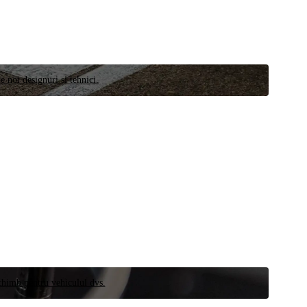
e noi designuri și tehnici.
schimb pentru vehiculul dvs.