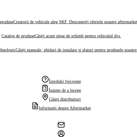
produse
Creatorii de vehicule aleg SKF. Descoperiți ofertele noastre aftermarke
Catalog de produse
Găsiți acum piese de schimb pentru vehiculul dvs.
ehnologic
Găsiți manuale, ghiduri de instalare și sfaturi pentru produsele noastre
Întrebări frecvente
Înainte de a începe
Găsiți distribuitori
Informații despre Aftermarket