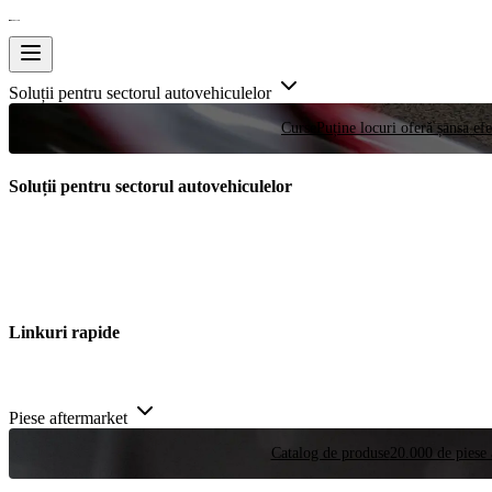
Soluții pentru sectorul autovehiculelor
Curse
Puține locuri oferă șansa efe
Soluții pentru sectorul autovehiculelor
Linkuri rapide
Piese aftermarket
Catalog de produse
20.000 de piese 