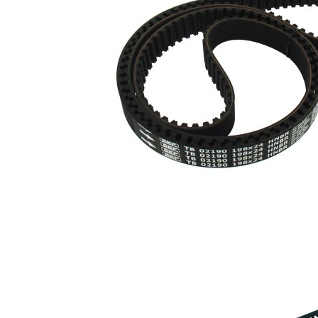
Set curea
VKMA
de
1
02191
distributie
Pompă
de apă,
VKPC
1
răcire
85101
motor