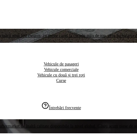
ctuării unui test riguros, cu meste cazul la cursele auto de top, prin furnizarea d
Vehicule de pasageri
Vehicule comerciale
Vehicule cu două și trei roți
Curse
Întrebări frecvente
aftermarket de înaltă calitate disponibile la nivel global. Găsiți acum piese de 