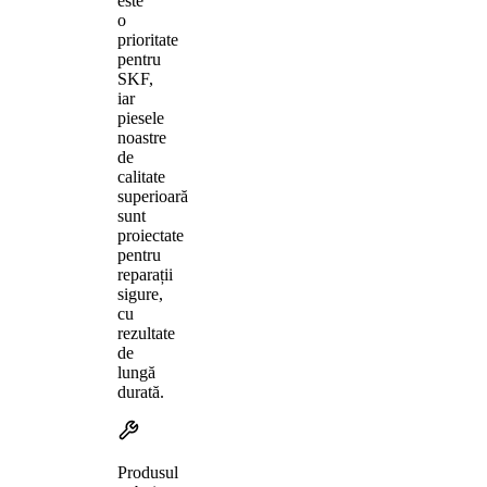
este
o
prioritate
pentru
SKF,
iar
piesele
noastre
de
calitate
superioară
sunt
proiectate
pentru
reparații
sigure,
cu
rezultate
de
lungă
durată.
Produsul