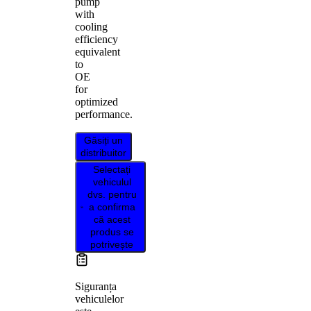
pump
with
cooling
efficiency
equivalent
to
OE
for
optimized
performance.
Găsiți un
distribuitor
Selectați
vehiculul
dvs. pentru
a confirma
că acest
produs se
potrivește
Siguranța
vehiculelor