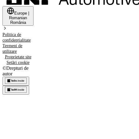
Europe
|
Romanian
România
Politica de
confidențialitate
Termeni de
utilizare
Proprietate site
Setări cookie
©
Drepturi de
autor