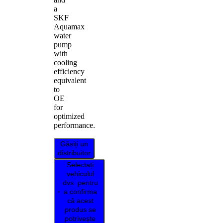
a
SKF
Aquamax
water
pump
with
cooling
efficiency
equivalent
to
OE
for
optimized
performance.
Găsiți un
distribuitor
Selectați
vehiculul
dvs. pentru
a confirma
că acest
produs se
potrivește