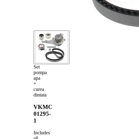
Set
pompa
apa
+
curea
dintata
VKMC
01295-
1
Includes
all