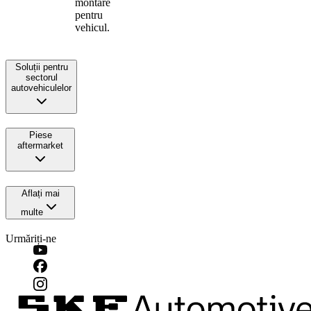
montare
pentru
vehicul.
Soluții pentru
sectorul
autovehiculelor
Piese
aftermarket
Aflați mai
multe
Urmăriți-ne