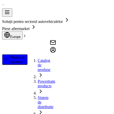
Soluții pentru sectorul autovehiculelor
Piese aftermarket
Europe
Filtrare și
Catalog
căutare
de
produse
Powertrain
products
Sistem
de
distributie