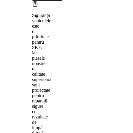
Siguranța
vehiculelor
este
o
prioritate
pentru
SKF,
iar
piesele
noastre
de
calitate
superioară
sunt
proiectate
pentru
reparații
sigure,
cu
rezultate
de
lungă
durată.