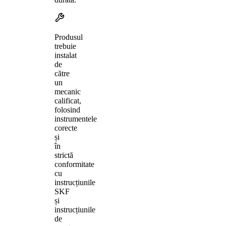
Produsul
trebuie
instalat
de
către
un
mecanic
calificat,
folosind
instrumentele
corecte
și
în
strictă
conformitate
cu
instrucțiunile
SKF
și
instrucțiunile
de