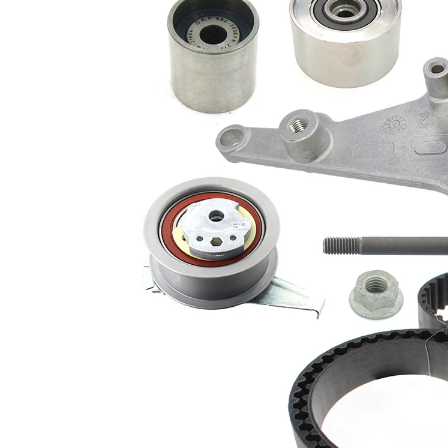
Articol
pompa de
completare/Info
apa
suplimentar 2
necuplabila
Listă de piese de schimb
Nume
Număr
Cantitate
articol
articol
Set curea
VKMA
de
1
01295
distributie
Pompă de
VKPC
apă, răcire
1
81295-1
motor
Sortiment,
SKF02707
1
intinzatoare