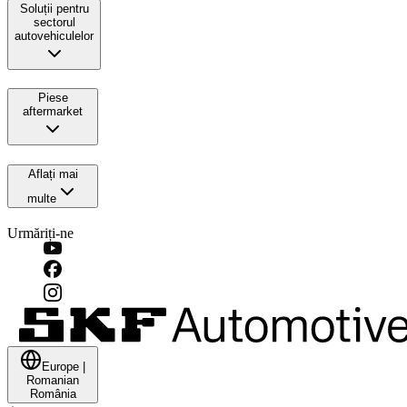
Soluții pentru
sectorul
autovehiculelor
Piese
aftermarket
Aflați mai
multe
Urmăriți-ne
Europe
|
Romanian
România