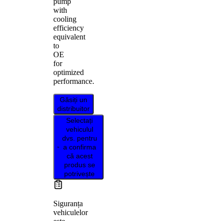
pump
with
cooling
efficiency
equivalent
to
OE
for
optimized
performance.
Găsiți un
distribuitor
Selectați
vehiculul
dvs. pentru
a confirma
că acest
produs se
potrivește
Siguranța
vehiculelor