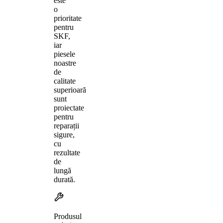
este
o
prioritate
pentru
SKF,
iar
piesele
noastre
de
calitate
superioară
sunt
proiectate
pentru
reparații
sigure,
cu
rezultate
de
lungă
durată.
Produsul