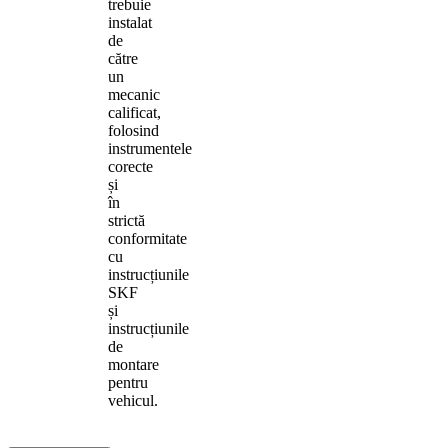
trebuie
instalat
de
către
un
mecanic
calificat,
folosind
instrumentele
corecte
și
în
strictă
conformitate
cu
instrucțiunile
SKF
și
instrucțiunile
de
montare
pentru
vehicul.