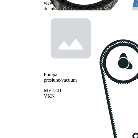
view
details.
Pompa
presiune/vacuum
MV7201
VKN