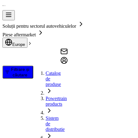
Soluții pentru sectorul autovehiculelor
Piese aftermarket
Europe
Filtrare și
Catalog
căutare
de
produse
Powertrain
products
Sistem
de
distributie