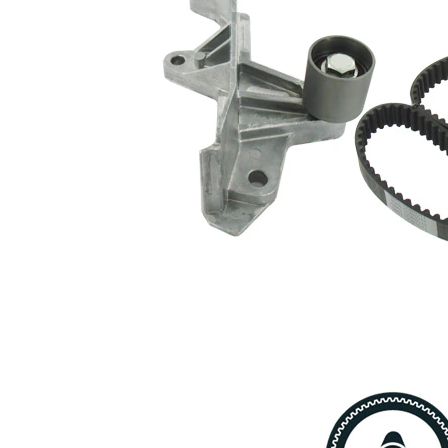
de
1
01170
distributie
Pompă
de apă,
VKPC
1
răcire
81620
motor