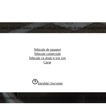
ctuării unui test riguros, cu meste cazul la cursele auto de top, prin furnizarea d
Vehicule de pasageri
Vehicule comerciale
Vehicule cu două și trei roți
Curse
Întrebări frecvente
aftermarket de înaltă calitate disponibile la nivel global. Găsiți acum piese de 