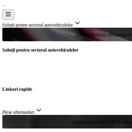
Soluții pentru sectorul autovehiculelor
Curse
Puține locuri oferă șansa efe
Soluții pentru sectorul autovehiculelor
Linkuri rapide
Piese aftermarket
Catalog de produse
20.000 de piese 