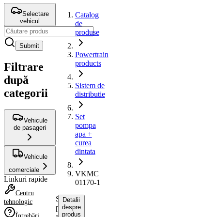
Selectare
Catalog
vehicul
de
produse
Submit
Powertrain
products
Filtrare
după
Sistem de
categorii
distributie
Set
Vehicule
pompa
de pasageri
apa +
curea
dintata
Vehicule
comerciale
VKMC
Linkuri rapide
01170-1
Centru
Set
Detalii
tehnologic
pompa
despre
produs
Întrebări
apa