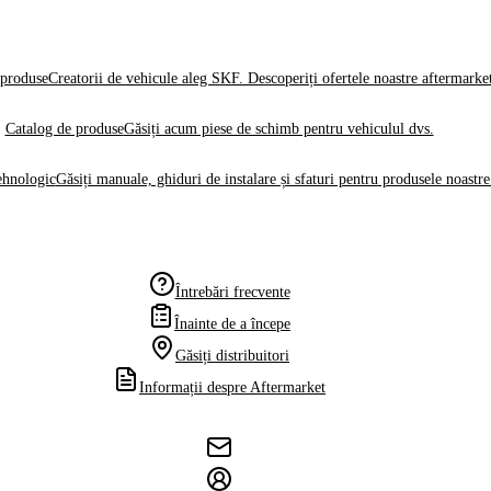
produse
Creatorii de vehicule aleg SKF. Descoperiți ofertele noastre aftermarke
Catalog de produse
Găsiți acum piese de schimb pentru vehiculul dvs.
ehnologic
Găsiți manuale, ghiduri de instalare și sfaturi pentru produsele noastre
Întrebări frecvente
Înainte de a începe
Găsiți distribuitori
Informații despre Aftermarket