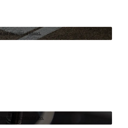
e noi designuri și tehnici.
schimb pentru vehiculul dvs.