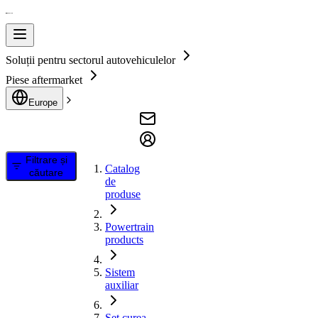
Soluții pentru sectorul autovehiculelor
Piese aftermarket
Europe
Filtrare și
Catalog
căutare
de
produse
Powertrain
products
Sistem
auxiliar
Set curea