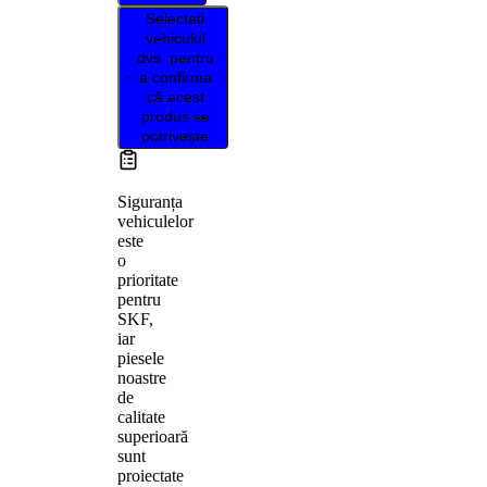
Selectați
vehiculul
dvs. pentru
a confirma
că acest
produs se
potrivește
Siguranța
vehiculelor
este
o
prioritate
pentru
SKF,
iar
piesele
noastre
de
calitate
superioară
sunt
proiectate