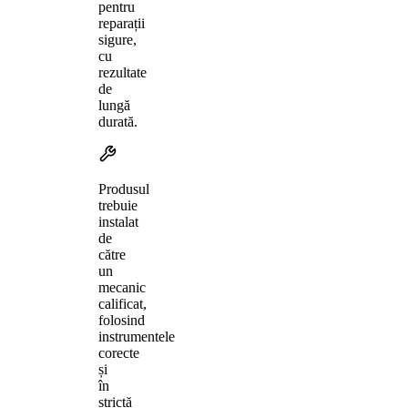
pentru
reparații
sigure,
cu
rezultate
de
lungă
durată.
Produsul
trebuie
instalat
de
către
un
mecanic
calificat,
folosind
instrumentele
corecte
și
în
strictă