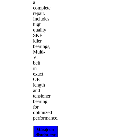
a
complete
repair.
Includes
high
quality
SKF
idler
bearings,
Multi-
V-
belt
in
exact
OE
length
and
tensioner
bearing
for
optimized
performance.
Găsiți un
distribuitor