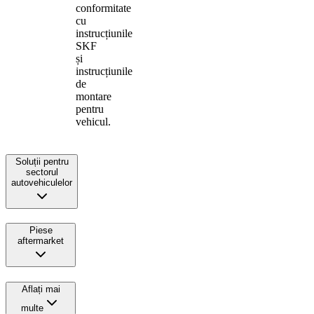
conformitate
cu
instrucțiunile
SKF
și
instrucțiunile
de
montare
pentru
vehicul.
Soluții pentru
sectorul
autovehiculelor
Piese
aftermarket
Aflați mai
multe