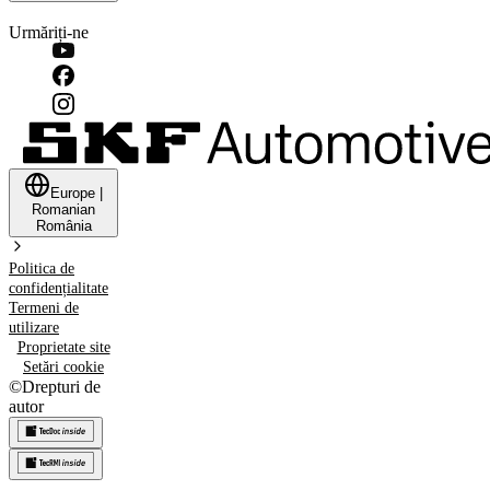
Urmăriți-ne
Europe
|
Romanian
România
Politica de
confidențialitate
Termeni de
utilizare
Proprietate site
Setări cookie
©
Drepturi de
autor