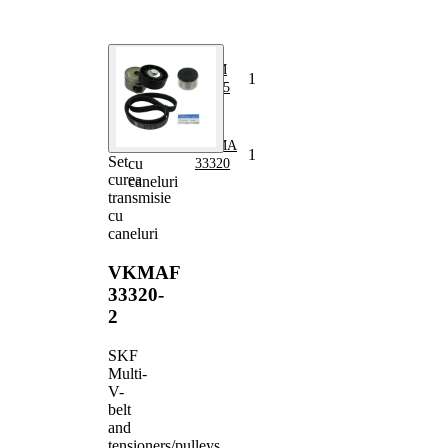
Nume
Număr
Cantitate
articol
articol
Sistem
roata
VKM
1
libera,
03305
generator
Set curea
transmisie
VKMA
1
Set
cu
33320
curea
caneluri
transmisie
cu
caneluri
VKMAF
33320-
2
SKF
Multi-
V-
belt
and
tensioners/pulleys