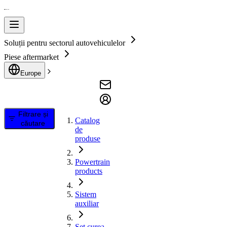
Soluții pentru sectorul autovehiculelor
Piese aftermarket
Europe
Filtrare și
Catalog
căutare
de
produse
Powertrain
products
Sistem
auxiliar
Set curea