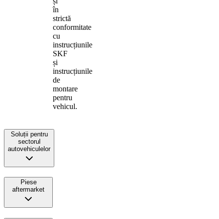
și
în
strictă
conformitate
cu
instrucțiunile
SKF
și
instrucțiunile
de
montare
pentru
vehicul.
Soluții pentru
sectorul
autovehiculelor
Piese
aftermarket