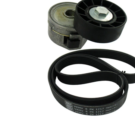
nervuri
Diametru
17 mm
interior
Diametru
59 mm
exterior
Nu sunt
disponibile
SVHC
substante
SVHC
ptr. numar
F-
producator
236591.01
ptr. numar
F-
producator
236591.02
ptr. numar
F-
producator
236591.04
ptr. numar
F-
producator
236591.06
EPDM
(etilen
Material
propilen
curea
dienă
cauciuc)
Listă de piese de schimb