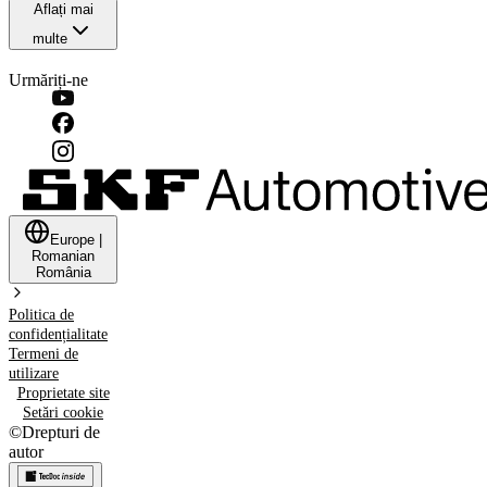
Aflați mai
multe
Urmăriți-ne
Europe
|
Romanian
România
Politica de
confidențialitate
Termeni de
utilizare
Proprietate site
Setări cookie
©
Drepturi de
autor