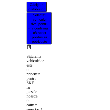
Găsiți un
distribuitor
Selectați
vehiculul
dvs. pentru
a confirma
că acest
produs se
potrivește
Siguranța
vehiculelor
este
o
prioritate
pentru
SKF,
iar
piesele
noastre
de
calitate
superioară