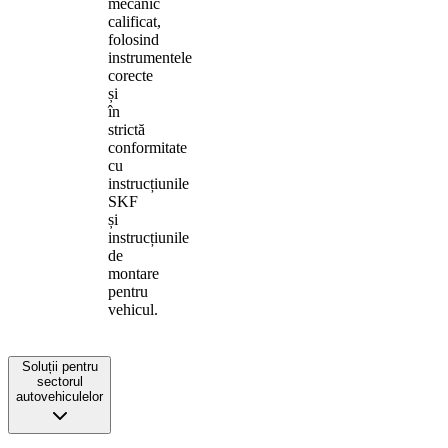
mecanic
calificat,
folosind
instrumentele
corecte
și
în
strictă
conformitate
cu
instrucțiunile
SKF
și
instrucțiunile
de
montare
pentru
vehicul.
Soluții pentru
sectorul
autovehiculelor