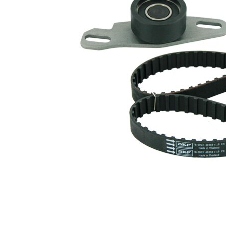
Curea
dintat
trapezoidal
Latime
19 mm
banda
Listă de piese de schimb
Număr
Nume articol
Cantitate
articol
rola
VKM
intinzator,curea
1
76103
distributie
Curea de
SKF03776
1
distributie