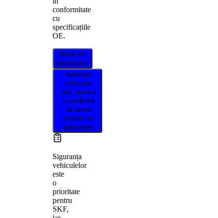
în
conformitate
cu
specificațiile
OE.
Găsiți un
distribuitor
Selectați
vehiculul
dvs. pentru
a confirma
că acest
produs se
potrivește
Siguranța
vehiculelor
este
o
prioritate
pentru
SKF,
iar