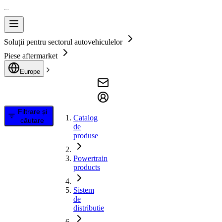
Soluții pentru sectorul autovehiculelor
Piese aftermarket
Europe
Filtrare și
Catalog
căutare
de
produse
Powertrain
products
Sistem
de
distributie