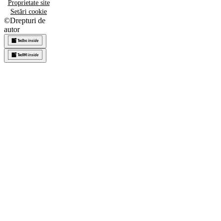
Proprietate site
Setări cookie
©
Drepturi de
autor