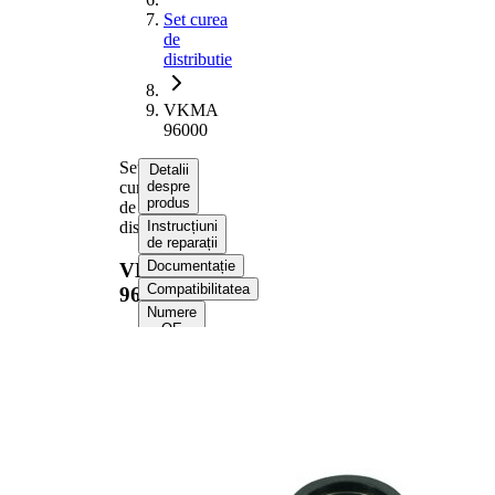
Set curea
de
distributie
VKMA
96000
Set
Detalii
curea
despre
produs
de
distributie
Instrucțiuni
de reparații
Documentație
VKMA
Compatibilitatea
96000
Numere
OE
Informații despre produs
Proprietate
Valoare
Numar dinti
88
Culoare
negru
cu profil