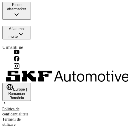
Piese
aftermarket
Aflați mai
multe
Urmăriți-ne
Europe
|
Romanian
România
Politica de
confidențialitate
Termeni de
utilizare