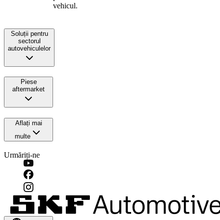
vehicul.
Soluții pentru
sectorul
autovehiculelor
Piese
aftermarket
Aflați mai
multe
Urmăriți-ne