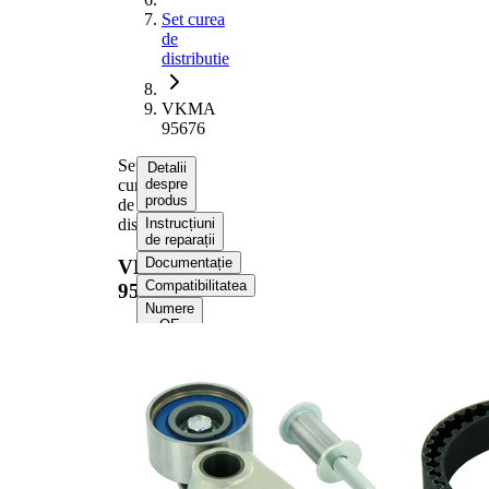
Set curea
de
distributie
VKMA
95676
Set
Detalii
curea
despre
produs
de
distributie
Instrucțiuni
de reparații
Documentație
VKMA
Compatibilitatea
95676
Numere
OE
Informații despre
produs
Proprietate
Valoare
Culoare
negru
Numar dinti
99