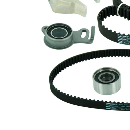
1
Numar dinti
154
2
Latime 1
19 mm
Latime 2
25 mm
cu profil
Curea
dintat
rotunjit
Listă de piese de schimb
Număr
Nume articol
Cantitate
articol
rola
VKM
intinzator,curea
1
75612
distributie
rola
VKM
intinzator,curea
1
75676
distributie
Rola
VKM
ghidare/conducere,
1
85156
curea distributie
Rola
ghidare/conducere,
SKF00550
2
curea distributie