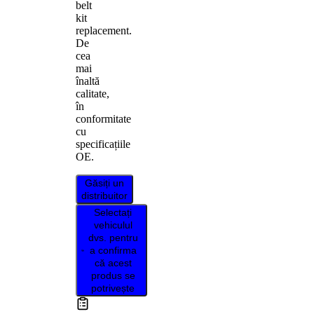
belt
kit
replacement.
De
cea
mai
înaltă
calitate,
în
conformitate
cu
specificațiile
OE.
Găsiți un
distribuitor
Selectați
vehiculul
dvs. pentru
a confirma
că acest
produs se
potrivește