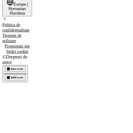
Europe
|
Romanian
România
Politica de
confidențialitate
Termeni de
utilizare
Proprietate site
Setări cookie
©
Drepturi de
autor