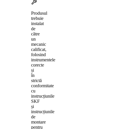
Produsul
trebuie
instalat
de
către
un
mecanic
calificat,
folosind
instrumentele
corecte
și
în
strictă
conformitate
cu
instrucțiunile
SKF
și
instrucțiunile
de
montare
pentru