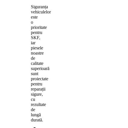
Siguranța
vehiculelor
este
o
prioritate
pentru
SKF,
iar
piesele
noastre
de
calitate
superioară
sunt
proiectate
pentru
reparații
sigure,
cu
rezultate
de
lungă
durată.