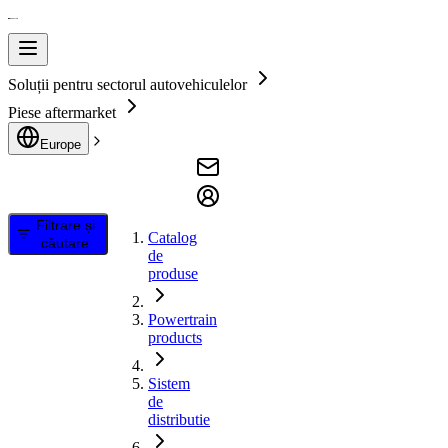
Soluții pentru sectorul autovehiculelor
Piese aftermarket
Europe
Filtrare și
Catalog
căutare
de
produse
Powertrain
products
Sistem
de
distributie