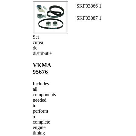
Curea de
SKF03866
1
distributie
Curea de
SKF03887
1
distributie
Set
curea
de
distributie
VKMA
95676
Includes
all
components
needed
to
perform
a
complete
engine
timing