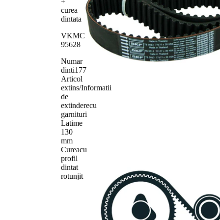
+
VKM
ghidare/conducere,
1
curea
85141
curea distributie
dintata
Curea de
SKF03914
1
VKMC
distributie
95628
Numar
dinti
177
Articol
extins/Informatii
de
extindere
cu
garnituri
Latime
1
30
mm
Curea
cu
profil
dintat
rotunjit