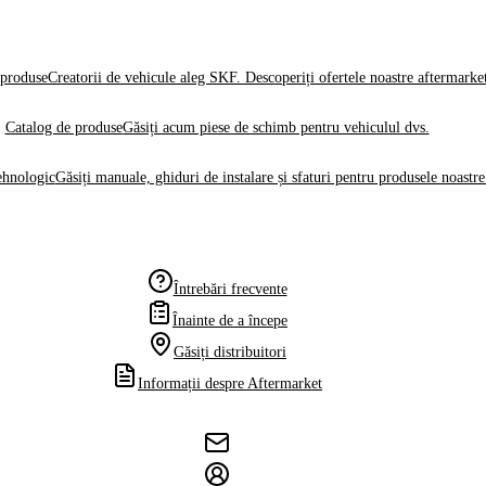
produse
Creatorii de vehicule aleg SKF. Descoperiți ofertele noastre aftermarke
Catalog de produse
Găsiți acum piese de schimb pentru vehiculul dvs.
ehnologic
Găsiți manuale, ghiduri de instalare și sfaturi pentru produsele noastre
Întrebări frecvente
Înainte de a începe
Găsiți distribuitori
Informații despre Aftermarket