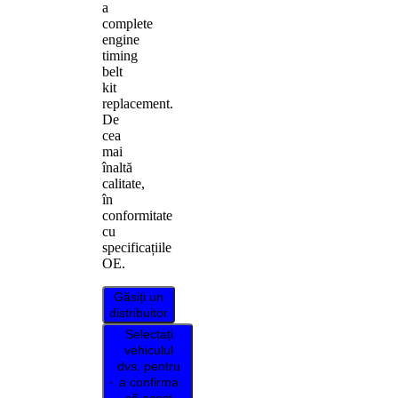
a
complete
engine
timing
belt
kit
replacement.
De
cea
mai
înaltă
calitate,
în
conformitate
cu
specificațiile
OE.
Găsiți un
distribuitor
Selectați
vehiculul
dvs. pentru
a confirma