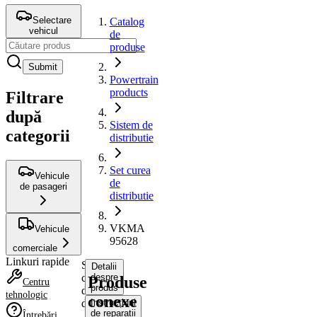
Selectare
Catalog
vehicul
de
produse
Submit
Powertrain
products
Filtrare
după
Sistem de
categorii
distributie
Set curea
Vehicule
de
de pasageri
distributie
VKMA
Vehicule
95628
comerciale
Linkuri rapide
Set
Detalii
curea
despre
Produse
Centru
produs
de
tehnologic
conexe
distributie
Instrucțiuni
de reparații
Întrebări