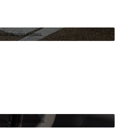
e noi designuri și tehnici.
schimb pentru vehiculul dvs.