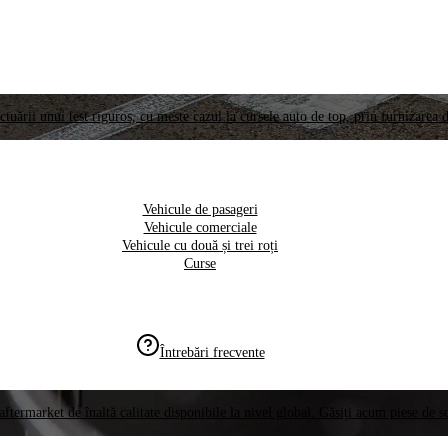
ctuării unui test riguros, cu meste cazul la cursele auto de top, prin furnizarea d
Vehicule de pasageri
Vehicule comerciale
Vehicule cu două și trei roți
Curse
Întrebări frecvente
aftermarket de înaltă calitate disponibile la nivel global. Găsiți acum piese de 