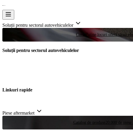
Soluții pentru sectorul autovehiculelor
Curse
Puține locuri oferă șansa efe
Soluții pentru sectorul autovehiculelor
Linkuri rapide
Piese aftermarket
Catalog de produse
20.000 de piese 