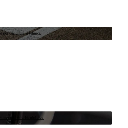
e noi designuri și tehnici.
schimb pentru vehiculul dvs.