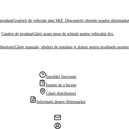
produse
Creatorii de vehicule aleg SKF. Descoperiți ofertele noastre aftermarke
Catalog de produse
Găsiți acum piese de schimb pentru vehiculul dvs.
ehnologic
Găsiți manuale, ghiduri de instalare și sfaturi pentru produsele noastre
Întrebări frecvente
Înainte de a începe
Găsiți distribuitori
Informații despre Aftermarket