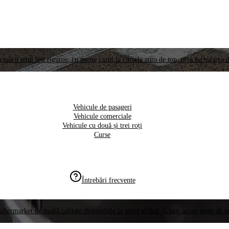
ctuării unui test riguros, cu meste cazul la cursele auto de top, prin furnizarea d
Vehicule de pasageri
Vehicule comerciale
Vehicule cu două și trei roți
Curse
Întrebări frecvente
aftermarket de înaltă calitate disponibile la nivel global. Găsiți acum piese de 