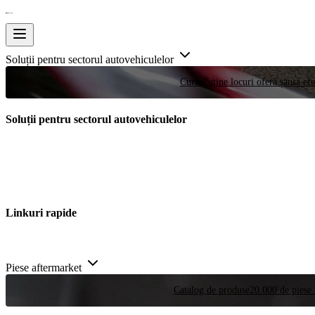
Soluții pentru sectorul autovehiculelor
Curse
Puține locuri oferă șansa efe
Soluții pentru sectorul autovehiculelor
Linkuri rapide
Piese aftermarket
Catalog de produse
20.000 de piese 