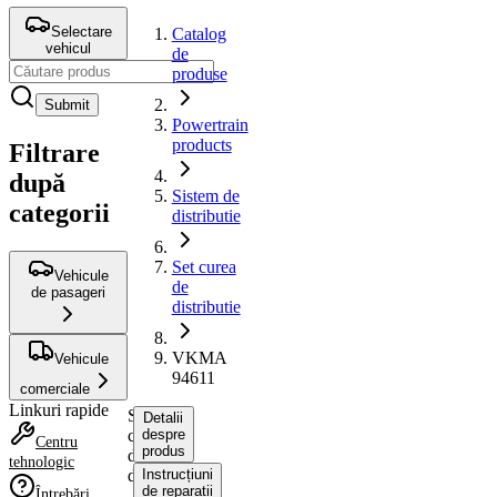
Selectare
Catalog
vehicul
de
produse
Submit
Powertrain
products
Filtrare
după
Sistem de
categorii
distributie
Set curea
Vehicule
de
de pasageri
distributie
VKMA
Vehicule
94611
comerciale
Linkuri rapide
Set
Detalii
curea
despre
Centru
produs
de
tehnologic
distributie
Instrucțiuni
de reparații
Întrebări