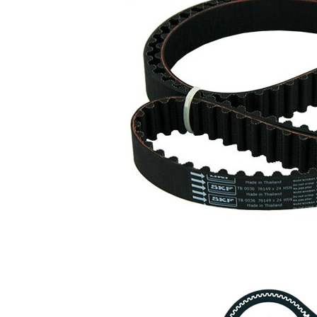
distributie
Curea de
SKF03847
1
distributie