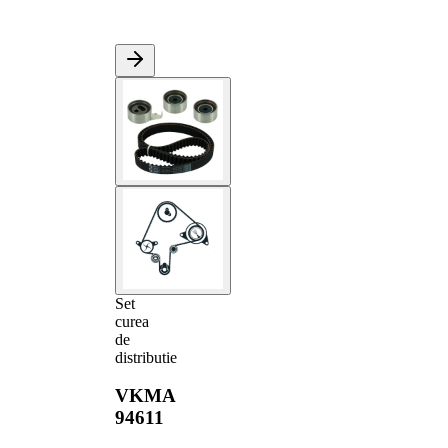
Set
curea
de
distributie
VKMA
94611