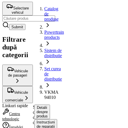
Selectare
Catalog
vehicul
de
produse
Submit
Powertrain
products
Filtrare
după
Sistem de
categorii
distributie
Set curea
Vehicule
de
de pasageri
distributie
VKMA
Vehicule
94010
comerciale
Linkuri rapide
Set
Detalii
curea
despre
Centru
produs
de
tehnologic
distributie
Instrucțiuni
de reparații
Întrebări