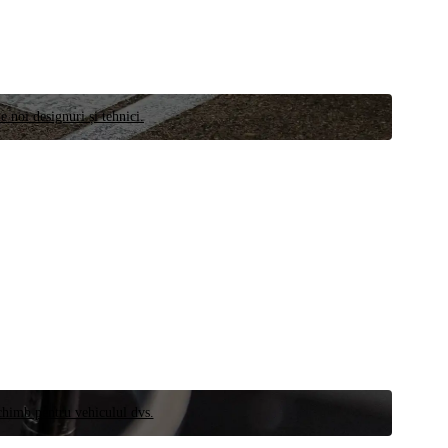
e noi designuri și tehnici.
schimb pentru vehiculul dvs.