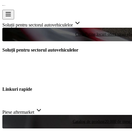
Soluții pentru sectorul autovehiculelor
Curse
Puține locuri oferă șansa efe
Soluții pentru sectorul autovehiculelor
Linkuri rapide
Piese aftermarket
Catalog de produse
20.000 de piese 