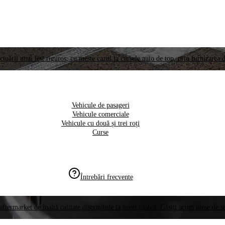
ctuării unui test riguros, cu meste cazul la cursele auto de top, prin furnizarea d
Vehicule de pasageri
Vehicule comerciale
Vehicule cu două și trei roți
Curse
Întrebări frecvente
aftermarket de înaltă calitate disponibile la nivel global. Găsiți acum piese de 