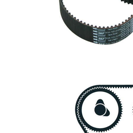
84000
curea distributie
Curea de
SKF03904
1
distributie