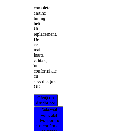
a
complete
engine
timing
belt
kit
replacement.
De
cea
mai
înaltă
calitate,
în
conformitate
cu
specificațiile
OE.
Găsiți un
distribuitor
Selectați
vehiculul
dvs. pentru
a confirma