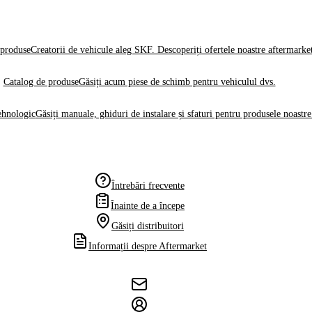
produse
Creatorii de vehicule aleg SKF. Descoperiți ofertele noastre aftermarke
Catalog de produse
Găsiți acum piese de schimb pentru vehiculul dvs.
ehnologic
Găsiți manuale, ghiduri de instalare și sfaturi pentru produsele noastre
Întrebări frecvente
Înainte de a începe
Găsiți distribuitori
Informații despre Aftermarket