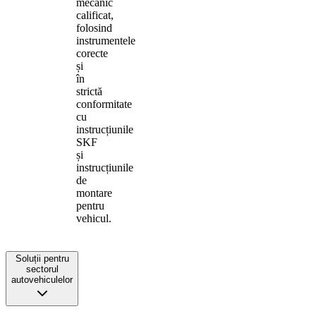
mecanic
calificat,
folosind
instrumentele
corecte
și
în
strictă
conformitate
cu
instrucțiunile
SKF
și
instrucțiunile
de
montare
pentru
vehicul.
Soluții pentru
sectorul
autovehiculelor