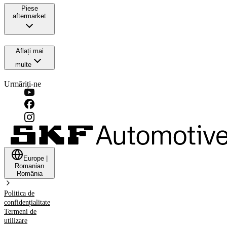
Piese
aftermarket
Aflați mai
multe
Urmăriți-ne
Europe
|
Romanian
România
Politica de
confidențialitate
Termeni de
utilizare