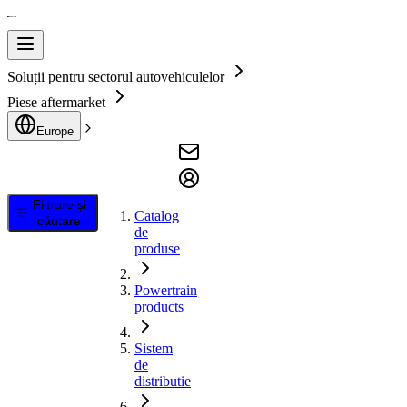
Soluții pentru sectorul autovehiculelor
Piese aftermarket
Europe
Filtrare și
Catalog
căutare
de
produse
Powertrain
products
Sistem
de
distributie