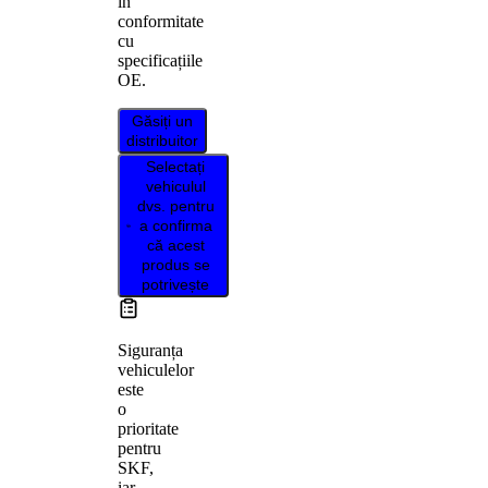
în
conformitate
cu
specificațiile
OE.
Găsiți un
distribuitor
Selectați
vehiculul
dvs. pentru
a confirma
că acest
produs se
potrivește
Siguranța
vehiculelor
este
o
prioritate
pentru
SKF,
iar