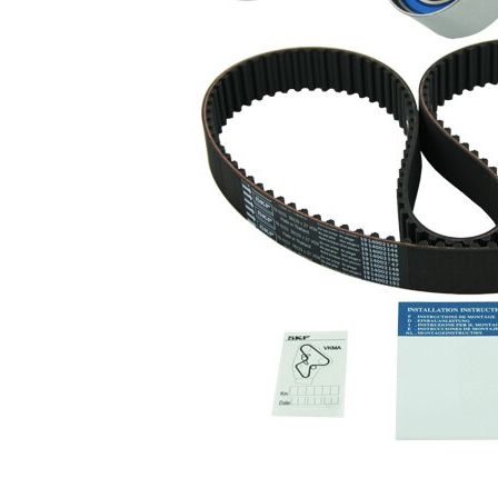
cu profil
Curea
dintat
rotunjit
Latime
27 mm
banda
Listă de piese de schimb
Număr
Nume articol
Cantitate
articol
rola
VKM
intinzator,curea
1
71805
distributie
Rola
ghidare/conducere,
SKF00542
1
curea distributie
Surub
SKF01614
1
Surub
SKF01615
1
Curea de
SKF03764
1
distributie