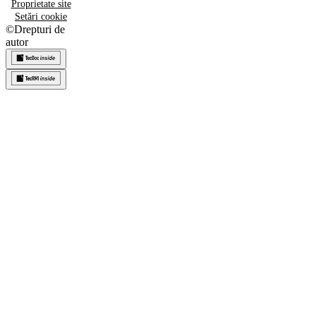
Proprietate site
Setări cookie
©
Drepturi de
autor