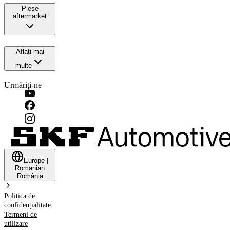
Piese
aftermarket
Aflați mai
multe
Urmăriți-ne
Europe
|
Romanian
România
Politica de
confidențialitate
Termeni de
utilizare