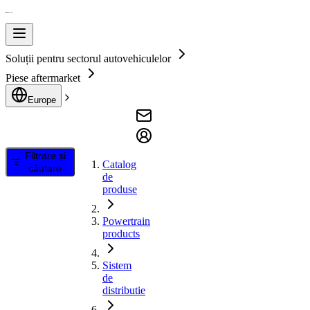
Soluții pentru sectorul autovehiculelor
Piese aftermarket
Europe
Filtrare și
Catalog
căutare
de
produse
Powertrain
products
Sistem
de
distributie