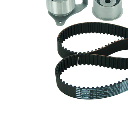
cu profil
Curea
dintat
rotunjit
Latime
26 mm
banda
Listă de piese de schimb
Număr
Nume articol
Cantitate
articol
rola
VKM
intinzator,curea
1
71400
distributie
Rola
VKM
ghidare/conducere,
1
81400
curea distributie
Curea de
VKMT
1
distributie
91400