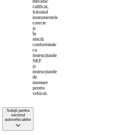
mecanic
calificat,
folosind
instrumentele
corecte
și
în
strictă
conformitate
cu
instrucțiunile
SKF
și
instrucțiunile
de
montare
pentru
vehicul.
Soluții pentru
sectorul
autovehiculelor