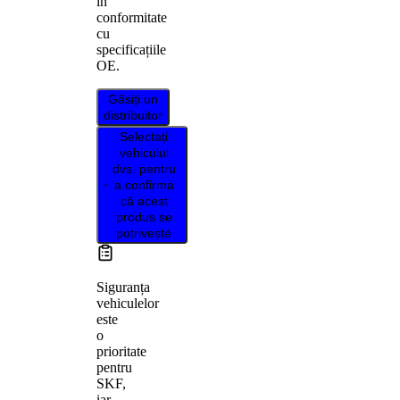
în
conformitate
cu
specificațiile
OE.
Găsiți un
distribuitor
Selectați
vehiculul
dvs. pentru
a confirma
că acest
produs se
potrivește
Siguranța
vehiculelor
este
o
prioritate
pentru
SKF,
iar