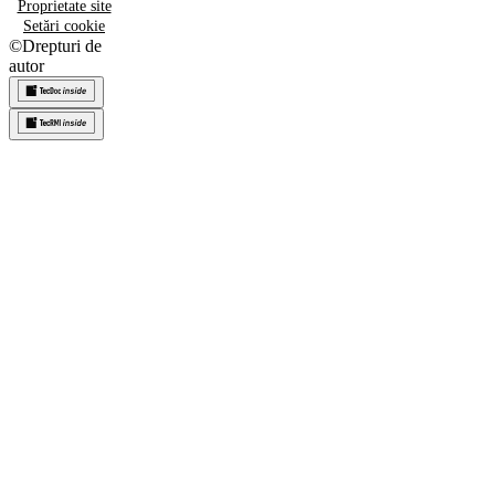
Proprietate site
Setări cookie
©
Drepturi de
autor