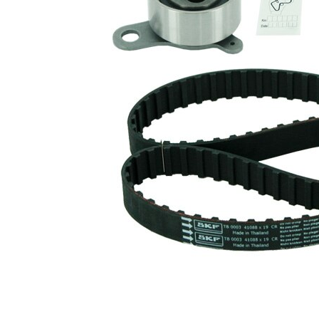
trapezoidal
Latime
19 mm
banda
Listă de piese de schimb
Număr
Nume articol
Cantitate
articol
rola
VKM
intinzator,curea
1
71202
distributie
Curea de
SKF03777
1
distributie