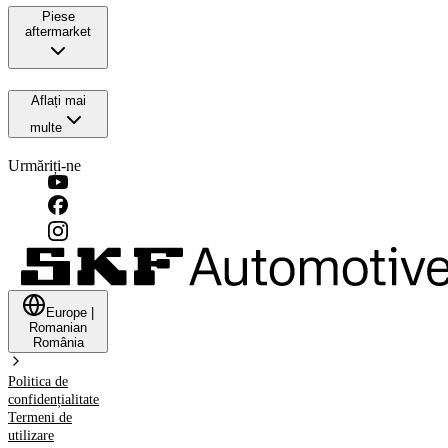
Piese
aftermarket
Aflați mai
multe
Urmăriți-ne
Europe
|
Romanian
România
Politica de
confidențialitate
Termeni de
utilizare