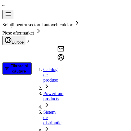
Soluții pentru sectorul autovehiculelor
Piese aftermarket
Europe
Filtrare și
Catalog
căutare
de
produse
Powertrain
products
Sistem
de
distributie