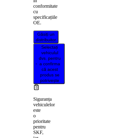
în
conformitate
cu
specificațiile
OE.
Găsiți un
distribuitor
Selectați
vehiculul
dvs. pentru
a confirma
că acest
produs se
potrivește
Siguranța
vehiculelor
este
o
prioritate
pentru
SKF,
iar