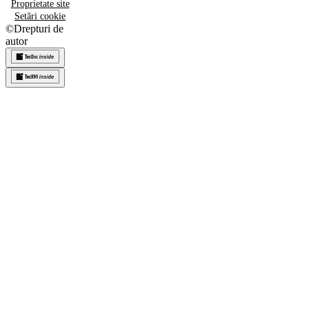
Proprietate site
Setări cookie
©
Drepturi de
autor