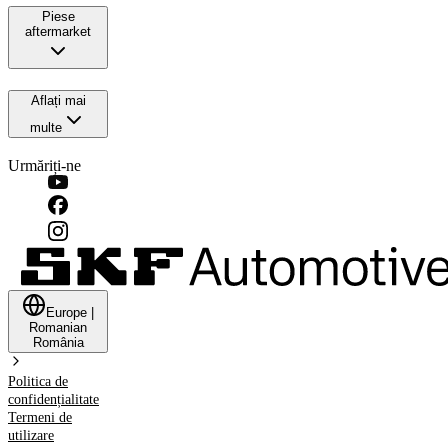
Piese
aftermarket
Aflați mai
multe
Urmăriți-ne
Europe
|
Romanian
România
Politica de
confidențialitate
Termeni de
utilizare