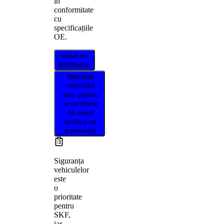
în
conformitate
cu
specificațiile
OE.
Găsiți un
distribuitor
Selectați
vehiculul
dvs. pentru
a confirma
că acest
produs se
potrivește
Siguranța
vehiculelor
este
o
prioritate
pentru
SKF,
iar