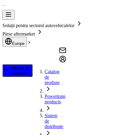
Soluții pentru sectorul autovehiculelor
Piese aftermarket
Europe
Filtrare și
Catalog
căutare
de
produse
Powertrain
products
Sistem
de
distributie