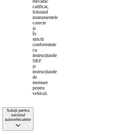
mecanic
calificat,
folosind
instrumentele
corecte
și
în
strictă
conformitate
cu
instrucțiunile
SKF
și
instrucțiunile
de
montare
pentru
vehicul.
Soluții pentru
sectorul
autovehiculelor