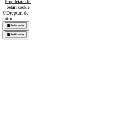
Proprietate site
Setări cookie
©
Drepturi de
autor