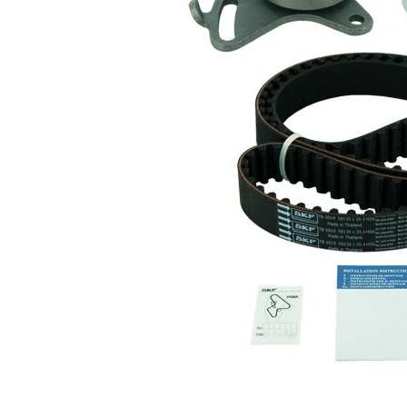
Curea
dintat
rotunjit
Latime
25,4
banda
mm
Listă de piese de schimb
Număr
Nume articol
Cantitate
articol
rola
VKM
intinzator,curea
1
71001
distributie
Rola
VKM
ghidare/conducere,
1
81001
curea distributie
Curea de
SKF03788
1
distributie