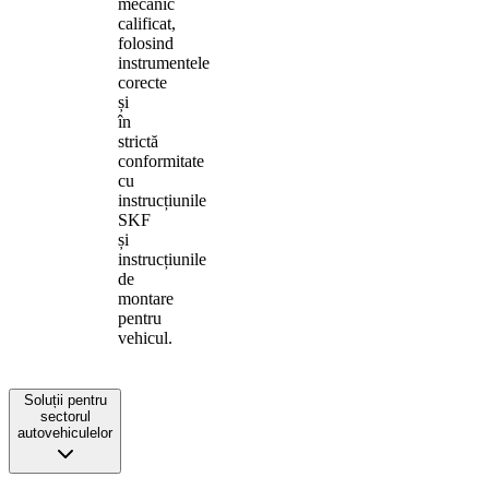
mecanic
calificat,
folosind
instrumentele
corecte
și
în
strictă
conformitate
cu
instrucțiunile
SKF
și
instrucțiunile
de
montare
pentru
vehicul.
Soluții pentru
sectorul
autovehiculelor