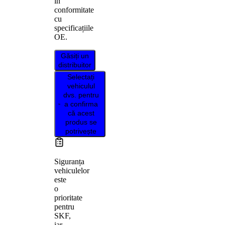
în
conformitate
cu
specificațiile
OE.
Găsiți un
distribuitor
Selectați
vehiculul
dvs. pentru
a confirma
că acest
produs se
potrivește
Siguranța
vehiculelor
este
o
prioritate
pentru
SKF,
iar