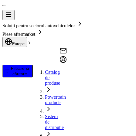
Soluții pentru sectorul autovehiculelor
Piese aftermarket
Europe
Filtrare și
Catalog
căutare
de
produse
Powertrain
products
Sistem
de
distributie