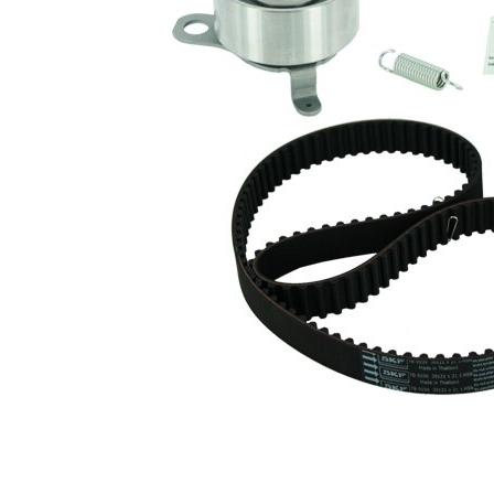
cu profil
Curea
dintat
rotunjit
Latime
21,1
banda
mm
Listă de piese de schimb
Număr
Nume articol
Cantitate
articol
rola
VKM
intinzator,curea
1
71007
distributie
Arc
SKF00245
1
Curea de
SKF03761
1
distributie