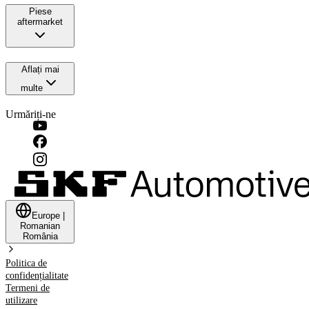
Piese
aftermarket
Aflați mai
multe
Urmăriți-ne
Europe
|
Romanian
România
Politica de
confidențialitate
Termeni de
utilizare