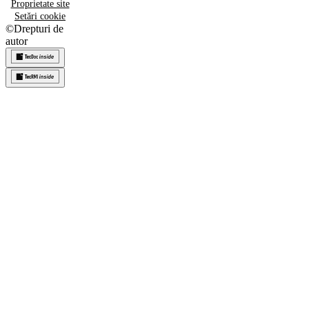
Proprietate site
Setări cookie
©
Drepturi de
autor