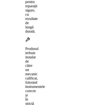
pentru
reparații
sigure,
cu
rezultate
de
lungă
durată.
Produsul
trebuie
instalat
de
către
un
mecanic
calificat,
folosind
instrumentele
corecte
și
în
strictă