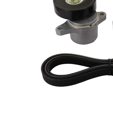
Nu sunt
disponibile
SVHC
substante
SVHC
EPDM
(etilen
Material
propilen
curea
dienă
cauciuc)
Listă de piese de schimb
Număr
Nume articol
Cantitate
articol
Intinzator curea,
VKM
1
curea distributie
66005
Rola
VKM
ghidare/conducere,
1
66006
curea transmisie
Curea transmisie
VKMV
1
cu caneluri
5PK1650