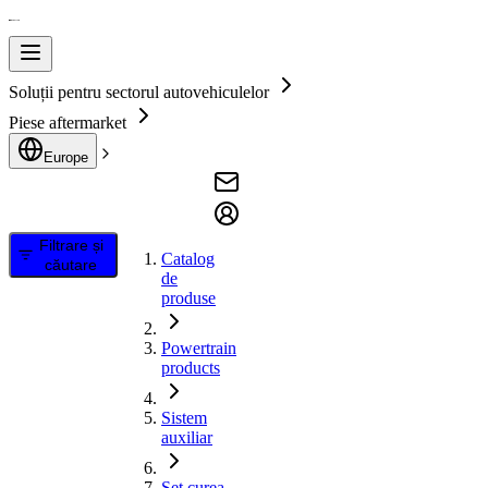
Soluții pentru sectorul autovehiculelor
Piese aftermarket
Europe
Filtrare și
Catalog
căutare
de
produse
Powertrain
products
Sistem
auxiliar
Set curea