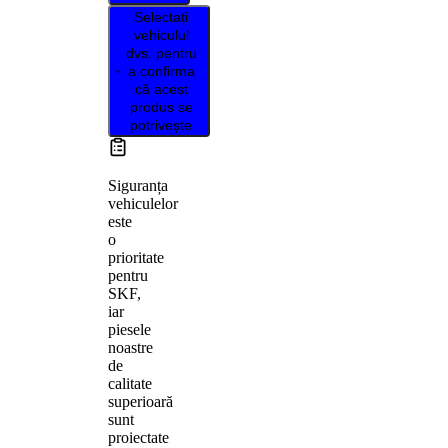
Selectați
vehiculul
dvs. pentru
a confirma
că acest
produs se
potrivește
Siguranța
vehiculelor
este
o
prioritate
pentru
SKF,
iar
piesele
noastre
de
calitate
superioară
sunt
proiectate