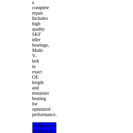
a
complete
repair.
Includes
high
quality
SKF
idler
bearings,
Multi-
V-
belt
in
exact
OE
length
and
tensioner
bearing
for
optimized
performance.
Găsiți un
distribuitor