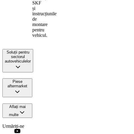
SKF
și
instrucțiunile
de
montare
pentru
vehicul.
Soluții pentru
sectorul
autovehiculelor
Piese
aftermarket
Aflați mai
multe
Urmăriți-ne