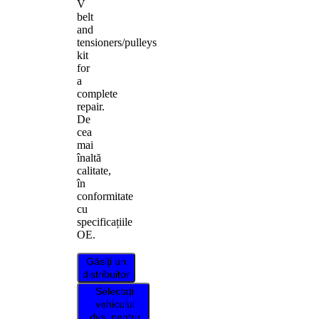
V
belt
and
tensioners/pulleys
kit
for
a
complete
repair.
De
cea
mai
înaltă
calitate,
în
conformitate
cu
specificațiile
OE.
Găsiți un
distribuitor
Selectați
vehiculul
dvs. pentru