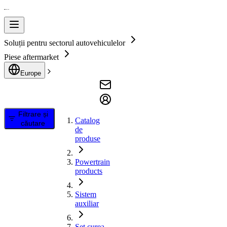
Soluții pentru sectorul autovehiculelor
Piese aftermarket
Europe
Filtrare și
Catalog
căutare
de
produse
Powertrain
products
Sistem
auxiliar
Set curea