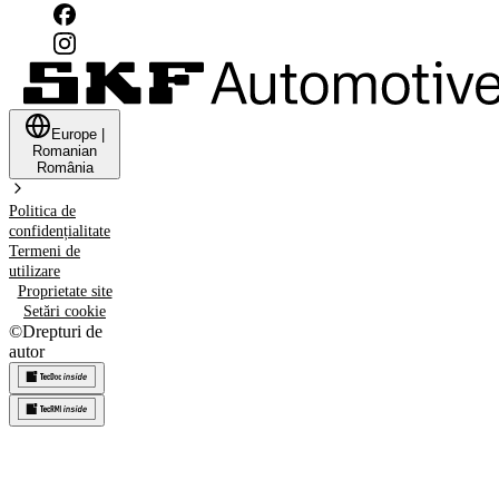
Europe
|
Romanian
România
Politica de
confidențialitate
Termeni de
utilizare
Proprietate site
Setări cookie
©
Drepturi de
autor