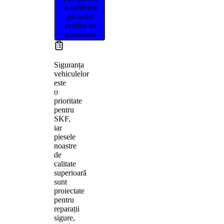
a confirma
că acest
produs se
potrivește
Siguranța
vehiculelor
este
o
prioritate
pentru
SKF,
iar
piesele
noastre
de
calitate
superioară
sunt
proiectate
pentru
reparații
sigure,