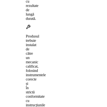
cu
rezultate
de
lungă
durată.
Produsul
trebuie
instalat
de
către
un
mecanic
calificat,
folosind
instrumentele
corecte
și
în
strictă
conformitate
cu
instrucțiunile