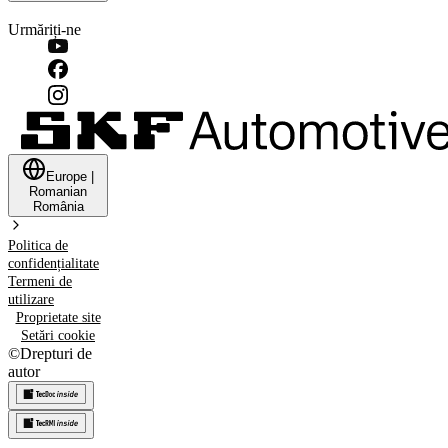
Urmăriți-ne
Europe
|
Romanian
România
Politica de
confidențialitate
Termeni de
utilizare
Proprietate site
Setări cookie
©
Drepturi de
autor