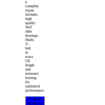
a
complete
repair.
Includes
high
quality
SKF
idler
bearings,
Multi-
V-
belt
in
exact
OE
length
and
tensioner
bearing
for
optimized
performance.
Găsiți un
distribuitor