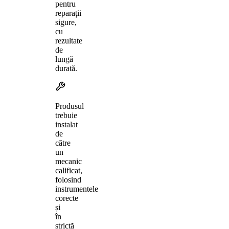
pentru
reparații
sigure,
cu
rezultate
de
lungă
durată.
Produsul
trebuie
instalat
de
către
un
mecanic
calificat,
folosind
instrumentele
corecte
și
în
strictă