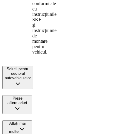
conformitate
cu
instrucțiunile
SKF
și
instrucțiunile
de
montare
pentru
vehicul.
Soluții pentru
sectorul
autovehiculelor
Piese
aftermarket
Aflați mai
multe