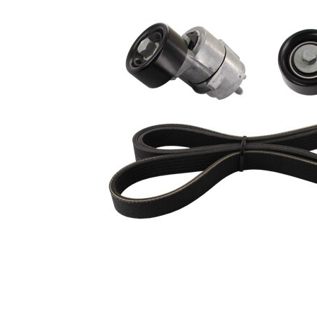
Nu sunt
disponibile
SVHC
substante
SVHC
EPDM
(etilen
Material
propilen
curea
dienă
cauciuc)
Listă de piese de schimb
Număr
Nume articol
Cantitate
articol
Rola
VKM
ghidare/conducere,
1
65038
curea transmisie
Intinzator curea,
VKM
1
curea distributie
65039
Curea transmisie
VKMV
1
cu caneluri
6PK2545
Rola
ghidare/conducere,
SKF01082
2
curea transmisie