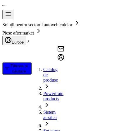
Soluții pentru sectorul autovehiculelor
Piese aftermarket
Europe
Filtrare și
Catalog
căutare
de
produse
Powertrain
products
Sistem
auxiliar
Set curea