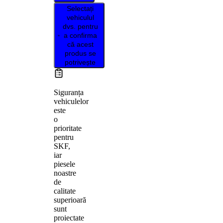
Selectați
vehiculul
dvs. pentru
a confirma
că acest
produs se
potrivește
Siguranța
vehiculelor
este
o
prioritate
pentru
SKF,
iar
piesele
noastre
de
calitate
superioară
sunt
proiectate