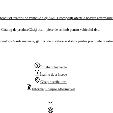
produse
Creatorii de vehicule aleg SKF. Descoperiți ofertele noastre aftermarke
Catalog de produse
Găsiți acum piese de schimb pentru vehiculul dvs.
ehnologic
Găsiți manuale, ghiduri de instalare și sfaturi pentru produsele noastre
Întrebări frecvente
Înainte de a începe
Găsiți distribuitori
Informații despre Aftermarket