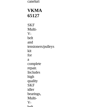
caneluri
VKMA
65127
SKF
Multi-
V-
belt
and
tensioners/pulleys
kit
for
a
complete
repair.
Includes
high
quality
SKF
idler
bearings,
Multi-
V-
belt