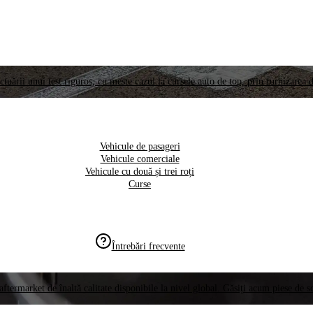
ctuării unui test riguros, cu meste cazul la cursele auto de top, prin furnizarea d
Vehicule de pasageri
Vehicule comerciale
Vehicule cu două și trei roți
Curse
Întrebări frecvente
aftermarket de înaltă calitate disponibile la nivel global. Găsiți acum piese de 