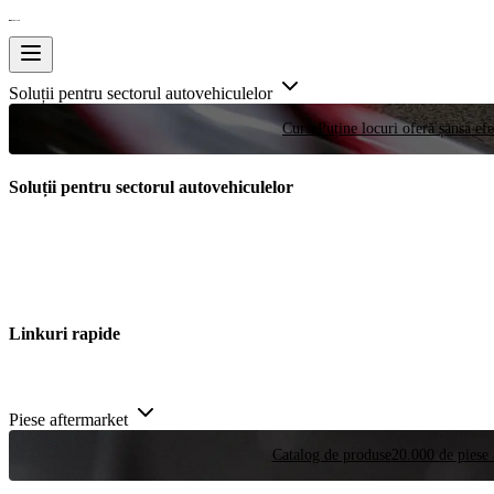
Soluții pentru sectorul autovehiculelor
Curse
Puține locuri oferă șansa efe
Soluții pentru sectorul autovehiculelor
Linkuri rapide
Piese aftermarket
Catalog de produse
20.000 de piese 