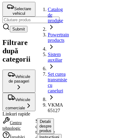
Selectare
Catalog
vehicul
de
produse
Submit
Powertrain
products
Filtrare
după
Sistem
categorii
auxiliar
Set curea
Vehicule
transmisie
de pasageri
cu
caneluri
Vehicule
VKMA
comerciale
65127
Linkuri rapide
Set
Detalii
Centru
curea
despre
tehnologic
produs
transmisie
Întrebări
cu
Instrucțiuni