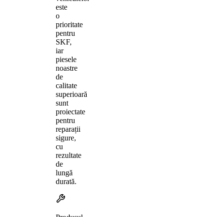
este
o
prioritate
pentru
SKF,
iar
piesele
noastre
de
calitate
superioară
sunt
proiectate
pentru
reparații
sigure,
cu
rezultate
de
lungă
durată.