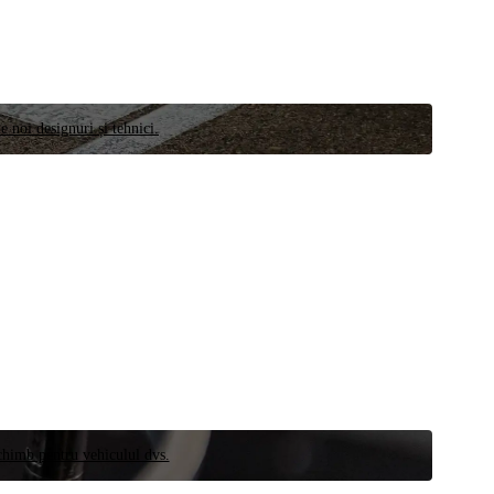
e noi designuri și tehnici.
schimb pentru vehiculul dvs.