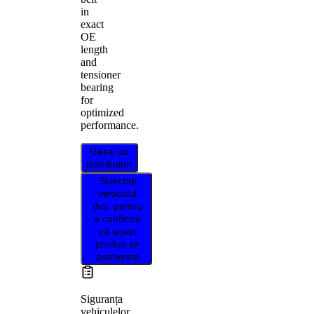
in
exact
OE
length
and
tensioner
bearing
for
optimized
performance.
Găsiți un
distribuitor
Selectați
vehiculul
dvs. pentru
a confirma
că acest
produs se
potrivește
Siguranța
vehiculelor