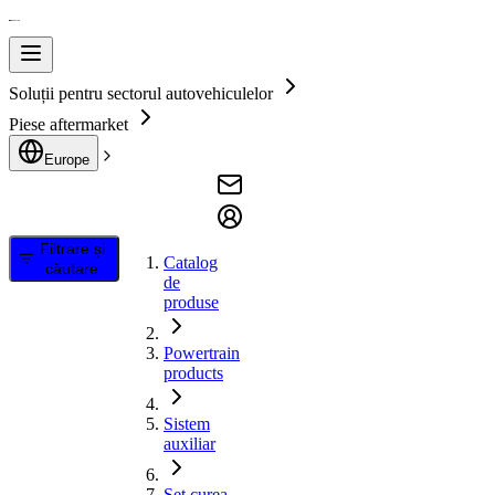
Soluții pentru sectorul autovehiculelor
Piese aftermarket
Europe
Filtrare și
Catalog
căutare
de
produse
Powertrain
products
Sistem
auxiliar
Set curea