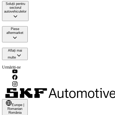
Soluții pentru
sectorul
autovehiculelor
Piese
aftermarket
Aflați mai
multe
Urmăriți-ne
Europe
|
Romanian
România