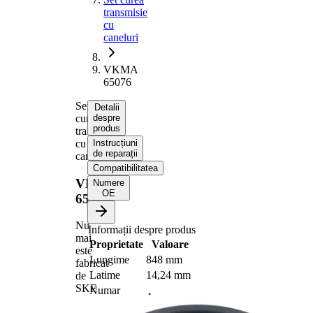
transmisie
cu
caneluri
VKMA
65076
Set
Detalii
curea
despre
produs
transmisie
cu
Instrucțiuni
de reparații
caneluri
Compatibilitatea
VKMA
Numere
OE
65076
Nu
Informații despre produs
mai
Proprietate
Valoare
este
Lungime
848 mm
fabricat
Latime
14,24 mm
de
SKF
Numar
4
nervuri