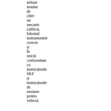
trebuie
instalat
de
către
un
mecanic
calificat,
folosind
instrumentele
corecte
și
în
strictă
conformitate
cu
instrucțiunile
SKF
și
instrucțiunile
de
montare
pentru
vehicul.