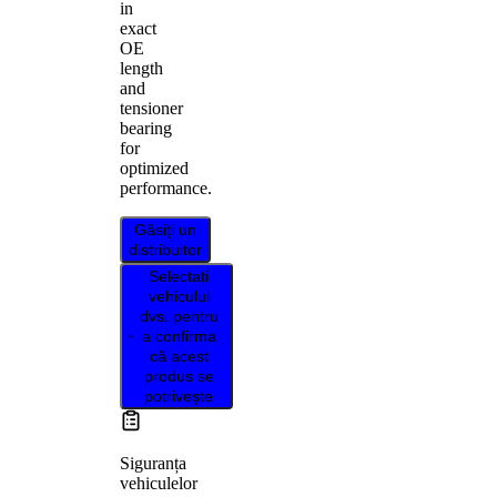
in
exact
OE
length
and
tensioner
bearing
for
optimized
performance.
Găsiți un
distribuitor
Selectați
vehiculul
dvs. pentru
a confirma
că acest
produs se
potrivește
Siguranța
vehiculelor