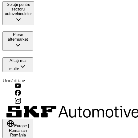
Soluții pentru
sectorul
autovehiculelor
Piese
aftermarket
Aflați mai
multe
Urmăriți-ne
Europe
|
Romanian
România