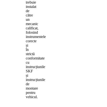
trebuie
instalat
de
către
un
mecanic
calificat,
folosind
instrumentele
corecte
și
în
strictă
conformitate
cu
instrucțiunile
SKF
și
instrucțiunile
de
montare
pentru
vehicul.