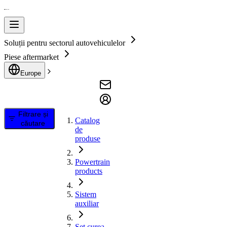
Soluții pentru sectorul autovehiculelor
Piese aftermarket
Europe
Filtrare și
Catalog
căutare
de
produse
Powertrain
products
Sistem
auxiliar
Set curea