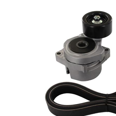
Nu sunt
disponibile
SVHC
substante
SVHC
EPDM
(etilen
Material
propilen
curea
dienă
cauciuc)
Listă de piese de schimb
Număr
Nume articol
Cantitate
articol
Rola
VKM
ghidare/conducere,
1
63028
curea transmisie
Curea transmisie
VKMV
1
cu caneluri
7PK1634
rola
intinzator,curea
SKF01554
1
transmisie