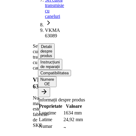
transmisie
cu
caneluri
VKMA
63089
Set
Detalii
curea
despre
produs
transmisie
cu
Instrucțiuni
de reparații
caneluri
Compatibilitatea
VKMA
Numere
OE
63089
Nu
Informații despre produs
mai
Proprietate
Valoare
este
Lungime
1634 mm
fabricat
Latime
24,92 mm
de
SKF
Numar
7
nervuri