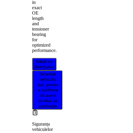
in
exact
OE
length
and
tensioner
bearing
for
optimized
performance.
Găsiți un
distribuitor
Selectați
vehiculul
dvs. pentru
a confirma
că acest
produs se
potrivește
Siguranța
vehiculelor