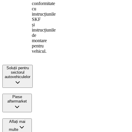
conformitate
cu
instrucțiunile
SKF
și
instrucțiunile
de
montare
pentru
vehicul.
Soluții pentru
sectorul
autovehiculelor
Piese
aftermarket
Aflați mai
multe