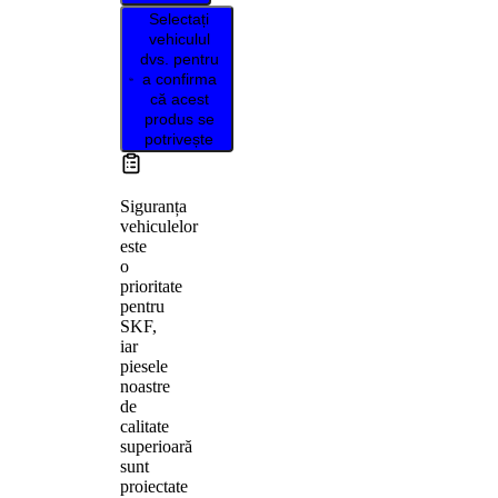
Selectați
vehiculul
dvs. pentru
a confirma
că acest
produs se
potrivește
Siguranța
vehiculelor
este
o
prioritate
pentru
SKF,
iar
piesele
noastre
de
calitate
superioară
sunt
proiectate