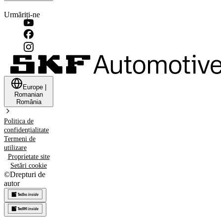
Urmăriți-ne
Europe
|
Romanian
România
Politica de
confidențialitate
Termeni de
utilizare
Proprietate site
Setări cookie
©
Drepturi de
autor