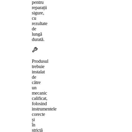
pentru
reparații
sigure,
cu
rezultate
de
lungă
durată.
Produsul
trebuie
instalat
de
către
un
mecanic
calificat,
folosind
instrumentele
corecte
și
în
strictă