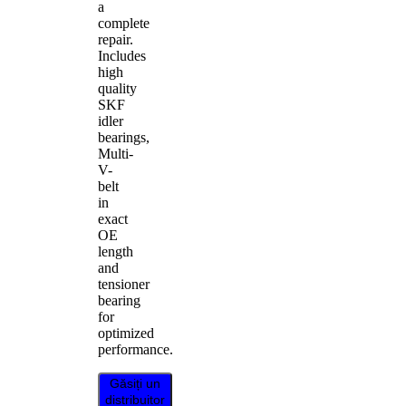
a
complete
repair.
Includes
high
quality
SKF
idler
bearings,
Multi-
V-
belt
in
exact
OE
length
and
tensioner
bearing
for
optimized
performance.
Găsiți un
distribuitor