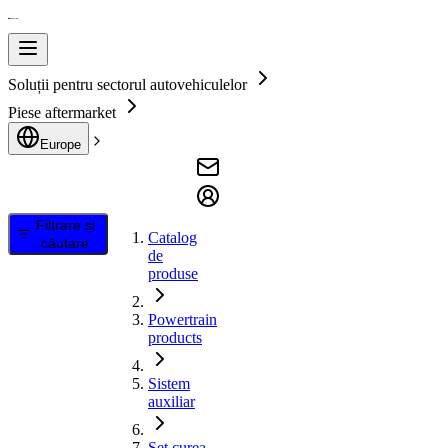
Soluții pentru sectorul autovehiculelor
Piese aftermarket
Europe
Filtrare și
Catalog
căutare
de
produse
Powertrain
products
Sistem
auxiliar
Set curea